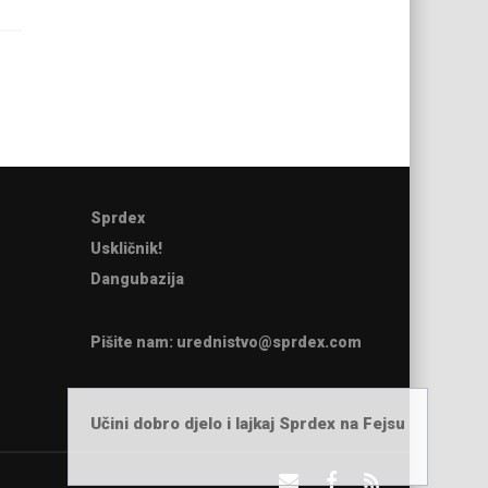
Sprdex
Uskličnik!
Dangubazija
Pišite nam:
urednistvo@sprdex.com
Učini dobro djelo i lajkaj Sprdex na Fejsu