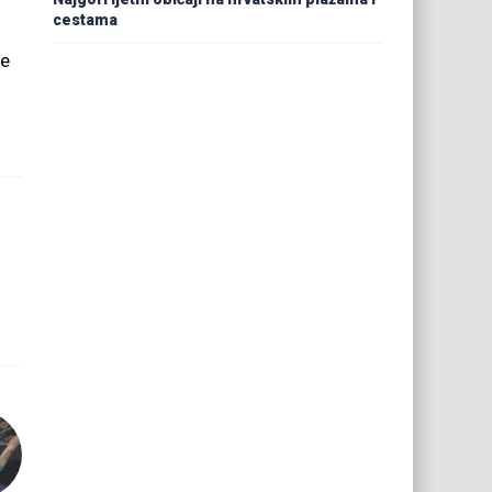
cestama
se