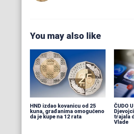
You may also like
HND izdao kovanicu od 25
ČUDO U
kuna, građanima omogućeno
Djevojci
da je kupe na 12 rata
trajala 
Vlade