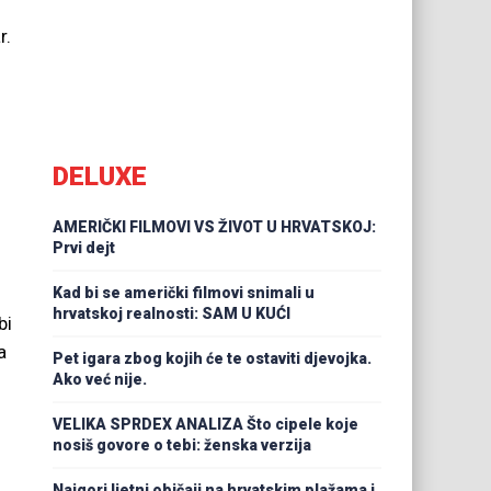
r.
DELUXE
AMERIČKI FILMOVI VS ŽIVOT U HRVATSKOJ:
Prvi dejt
Kad bi se američki filmovi snimali u
hrvatskoj realnosti: SAM U KUĆI
bi
a
Pet igara zbog kojih će te ostaviti djevojka.
Ako već nije.
VELIKA SPRDEX ANALIZA Što cipele koje
nosiš govore o tebi: ženska verzija
Najgori ljetni običaji na hrvatskim plažama i