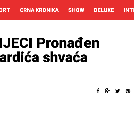
ORT
CRNA KRONIKA
SHOW
DELUXE
INT
IJECI Pronađen
nardića shvaća