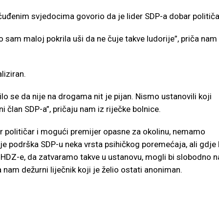
čuđenim svjedocima govorio da je lider SDP-a dobar političa
 sam maloj pokrila uši da ne čuje takve ludorije”, priča nam
liziran.
ilo se da nije na drogama nit je pijan. Nismo ustanovili koji
i član SDP-a”, pričaju nam iz riječke bolnice.
ar političar i mogući premijer opasne za okolinu, nemamo
e podrška SDP-u neka vrsta psihičkog poremećaja, ali gdje 
jte HDZ-e, da zatvaramo takve u ustanovu, mogli bi slobodno n
 nam dežurni liječnik koji je želio ostati anoniman.