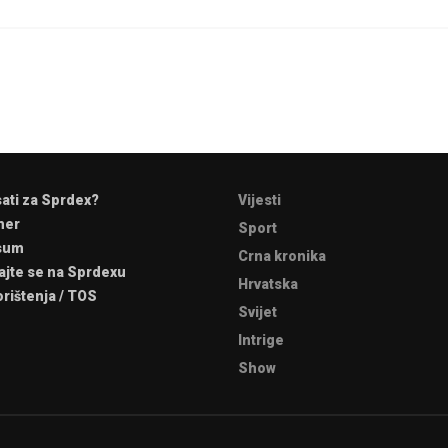
sati za Sprdex?
Vijesti
mer
Sport
sum
Crna kronika
ajte se na Sprdexu
Hrvatska
orištenja / TOS
Svijet
Intrige
Show