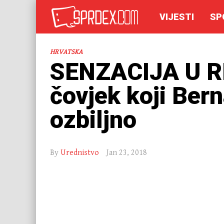
VIJESTI
SP
HRVATSKA
SENZACIJA U R
čovjek koji Ber
ozbiljno
By
Urednistvo
Jan 23, 2018