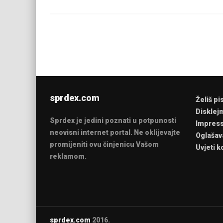
sprdex.com
Želiš pi
Disklej
Sprdex je jedini poznati u potpunosti
Impres
neovisni internet portal. Ne oklijevajte
Oglašav
promijeniti ovu činjenicu Vašom
Uvjeti k
reklamom.
sprdex.com
2016.