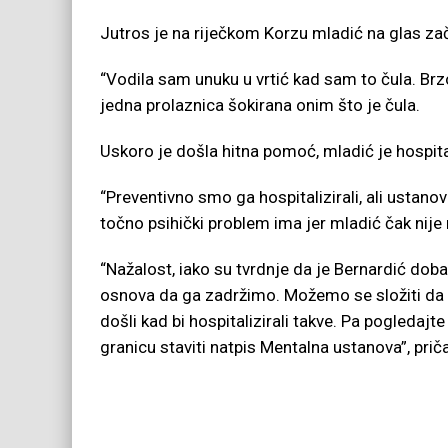
Jutros je na riječkom Korzu mladić na glas za
“Vodila sam unuku u vrtić kad sam to čula. Brzo
jedna prolaznica šokirana onim što je čula.
Uskoro je došla hitna pomoć, mladić je hospita
“Preventivno smo ga hospitalizirali, ali ustanov
točno psihički problem ima jer mladić čak nije n
“Nažalost, iako su tvrdnje da je Bernardić dob
osnova da ga zadržimo. Možemo se složiti da j
došli kad bi hospitalizirali takve. Pa pogleda
granicu staviti natpis Mentalna ustanova”, priča