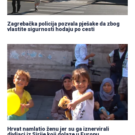
Zagrebačka policija pozvala pješake da zbog
vlastite sigurnosti hodaju po cesti
Hrvat namlatio ženu jer su ga iznervirali
divljaci iz Sirije koji dolaze u Europu