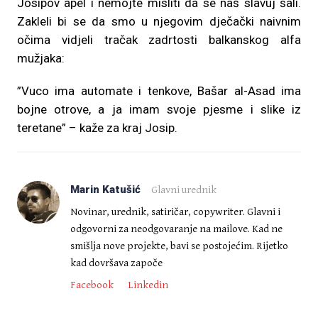
Josipov apel i nemojte misliti da se naš slavuj šali.
Zakleli bi se da smo u njegovim dječački naivnim
očima vidjeli tračak zadrtosti balkanskog alfa
mužjaka:
”Vuco ima automate i tenkove, Bašar al-Asad ima
bojne otrove, a ja imam svoje pjesme i slike iz
teretane” – kaže za kraj Josip.
Marin Katušić
Glavni urednik
Novinar, urednik, satiričar, copywriter. Glavni i
odgovorni za neodgovaranje na mailove. Kad ne
smišlja nove projekte, bavi se postojećim. Rijetko
kad dovršava započe
Facebook
Linkedin