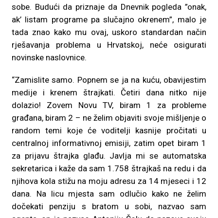
sobe. Budući da priznaje da Dnevnik pogleda ”onak,
ak’ listam programe pa slučajno okrenem”, malo je
tada znao kako mu ovaj, uskoro standardan način
rješavanja problema u Hrvatskoj, neće osigurati
novinske naslovnice.
“Zamislite samo. Popnem se ja na kuću, obavijestim
medije i krenem štrajkati. Četiri dana nitko nije
dolazio! Zovem Novu TV, biram 1 za probleme
građana, biram 2 – ne želim objaviti svoje mišljenje o
random temi koje će voditelji kasnije pročitati u
centralnoj informativnoj emisiji, zatim opet biram 1
za prijavu štrajka glađu. Javlja mi se automatska
sekretarica i kaže da sam 1.758 štrajkaš na redu i da
njihova kola stižu na moju adresu za 14 mjeseci i 12
dana. Na licu mjesta sam odlučio kako ne želim
dočekati penziju s bratom u sobi, nazvao sam