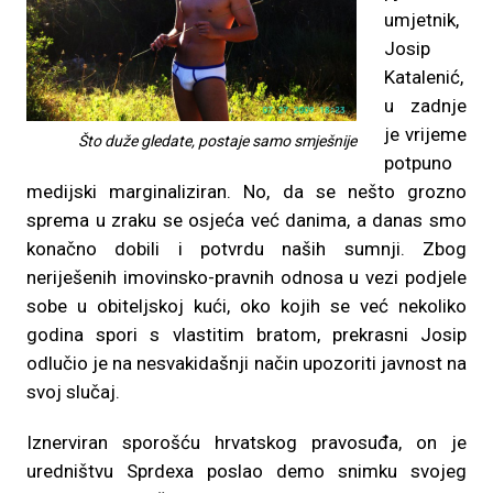
umjetnik,
Josip
Katalenić,
u zadnje
je vrijeme
Što duže gledate, postaje samo smješnije
potpuno
medijski marginaliziran. No, da se nešto grozno
sprema u zraku se osjeća već danima, a danas smo
konačno dobili i potvrdu naših sumnji. Zbog
neriješenih imovinsko-pravnih odnosa u vezi podjele
sobe u obiteljskoj kući, oko kojih se već nekoliko
godina spori s vlastitim bratom, prekrasni Josip
odlučio je na nesvakidašnji način upozoriti javnost na
svoj slučaj.
Iznerviran sporošću hrvatskog pravosuđa, on je
uredništvu Sprdexa poslao demo snimku svojeg