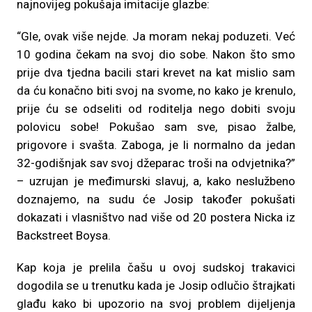
najnovijeg pokušaja imitacije glazbe:
“Gle, ovak više nejde. Ja moram nekaj poduzeti. Već
10 godina čekam na svoj dio sobe. Nakon što smo
prije dva tjedna bacili stari krevet na kat mislio sam
da ću konačno biti svoj na svome, no kako je krenulo,
prije ću se odseliti od roditelja nego dobiti svoju
polovicu sobe! Pokušao sam sve, pisao žalbe,
prigovore i svašta. Zaboga, je li normalno da jedan
32-godišnjak sav svoj džeparac troši na odvjetnika?”
– uzrujan je međimurski slavuj, a, kako neslužbeno
doznajemo, na sudu će Josip također pokušati
dokazati i vlasništvo nad više od 20 postera Nicka iz
Backstreet Boysa.
Kap koja je prelila čašu u ovoj sudskoj trakavici
dogodila se u trenutku kada je Josip odlučio štrajkati
glađu kako bi upozorio na svoj problem dijeljenja