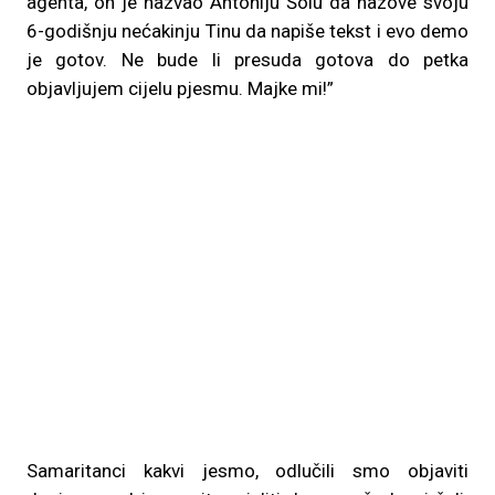
agenta, on je nazvao Antoniju Šolu da nazove svoju
6-godišnju nećakinju Tinu da napiše tekst i evo demo
je gotov. Ne bude li presuda gotova do petka
objavljujem cijelu pjesmu. Majke mi!”
Samaritanci kakvi jesmo, odlučili smo objaviti