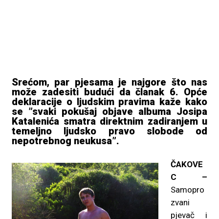
Srećom, par pjesama je najgore što nas
može zadesiti budući da članak 6. Opće
deklaracije o ljudskim pravima kaže kako
se ”svaki pokušaj objave albuma Josipa
Katalenića smatra direktnim zadiranjem u
temeljno ljudsko pravo slobode od
nepotrebnog neukusa”.
ČAKOVE
C –
Samopro
zvani
pjevač i