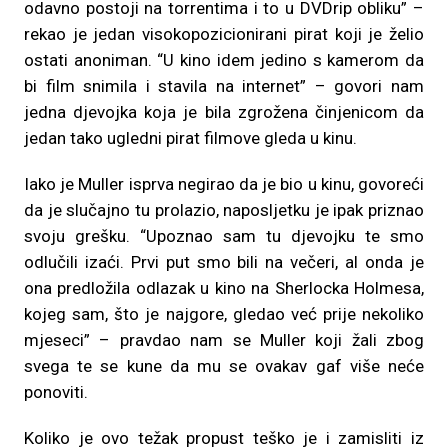
odavno postoji na torrentima i to u DVDrip obliku” –
rekao je jedan visokopozicionirani pirat koji je želio
ostati anoniman. “U kino idem jedino s kamerom da
bi film snimila i stavila na internet” – govori nam
jedna djevojka koja je bila zgrožena činjenicom da
jedan tako ugledni pirat filmove gleda u kinu.
Iako je Muller isprva negirao da je bio u kinu, govoreći
da je slučajno tu prolazio, naposljetku je ipak priznao
svoju grešku. “Upoznao sam tu djevojku te smo
odlučili izaći. Prvi put smo bili na večeri, al onda je
ona predložila odlazak u kino na Sherlocka Holmesa,
kojeg sam, što je najgore, gledao već prije nekoliko
mjeseci” – pravdao nam se Muller koji žali zbog
svega te se kune da mu se ovakav gaf više neće
ponoviti.
Koliko je ovo težak propust teško je i zamisliti iz