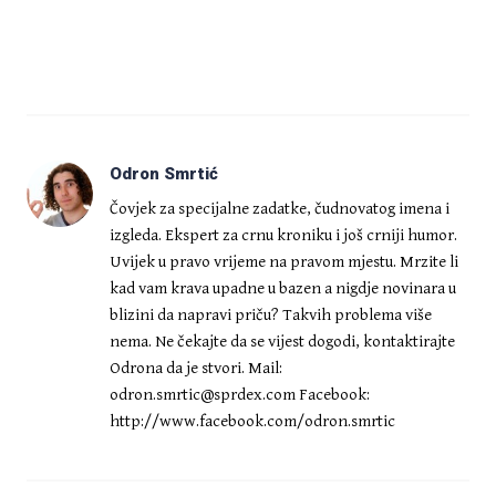
Odron Smrtić
Čovjek za specijalne zadatke, čudnovatog imena i
izgleda. Ekspert za crnu kroniku i još crniji humor.
Uvijek u pravo vrijeme na pravom mjestu. Mrzite li
kad vam krava upadne u bazen a nigdje novinara u
blizini da napravi priču? Takvih problema više
nema. Ne čekajte da se vijest dogodi, kontaktirajte
Odrona da je stvori. Mail:
odron.smrtic@sprdex.com
Facebook:
http://www.facebook.com/odron.smrtic