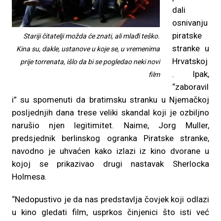
dali
osnivanju
piratske
Stariji čitatelji možda će znati, ali mlađi teško.
stranke u
Kina su, dakle, ustanove u koje se, u vremenima
Hrvatskoj
prije torrenata, išlo da bi se pogledao neki novi
. Ipak,
film
“zaboravil
i” su spomenuti da bratimsku stranku u Njemačkoj
posljednjih dana trese veliki skandal koji je ozbiljno
narušio njen legitimitet. Naime, Jorg Muller,
predsjednik berlinskog ogranka Piratske stranke,
navodno je uhvaćen kako izlazi iz kino dvorane u
kojoj se prikazivao drugi nastavak Sherlocka
Holmesa.
“Nedopustivo je da nas predstavlja čovjek koji odlazi
u kino gledati film, usprkos činjenici što isti već