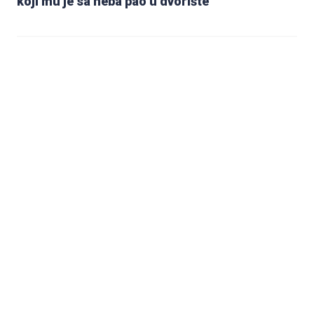
koji mu je sa neba pao u dvorište