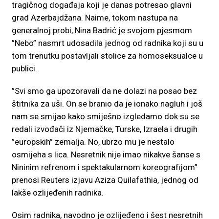
tragičnog događaja koji je danas potresao glavni
grad Azerbajdžana. Naime, tokom nastupa na
generalnoj probi, Nina Badrić je svojom pjesmom
”Nebo” nasmrt udosadila jednog od radnika koji su u
tom trenutku postavljali stolice za homoseksualce u
publici.
”Svi smo ga upozoravali da ne dolazi na posao bez
štitnika za uši. On se branio da je ionako nagluh i još
nam se smijao kako smiješno izgledamo dok su se
redali izvođači iz Njemačke, Turske, Izraela i drugih
”europskih” zemalja. No, ubrzo mu je nestalo
osmijeha s lica. Nesretnik nije imao nikakve šanse s
Nininim refrenom i spektakularnom koreografijom”
prenosi Reuters izjavu Aziza Quilafathia, jednog od
lakše ozlijeđenih radnika.
Osim radnika, navodno je ozlijeđeno i šest nesretnih