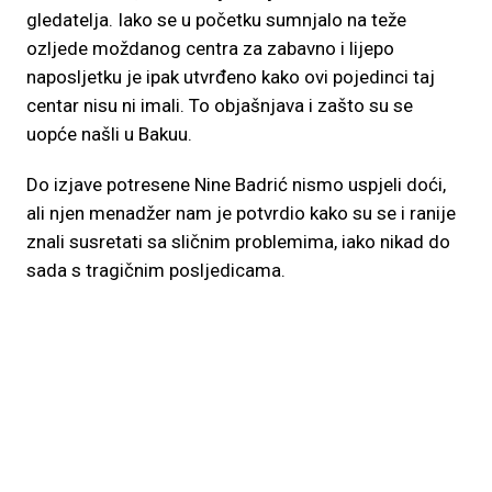
gledatelja. Iako se u početku sumnjalo na teže
ozljede moždanog centra za zabavno i lijepo
naposljetku je ipak utvrđeno kako ovi pojedinci taj
centar nisu ni imali. To objašnjava i zašto su se
uopće našli u Bakuu.
Do izjave potresene Nine Badrić nismo uspjeli doći,
ali njen menadžer nam je potvrdio kako su se i ranije
znali susretati sa sličnim problemima, iako nikad do
sada s tragičnim posljedicama.