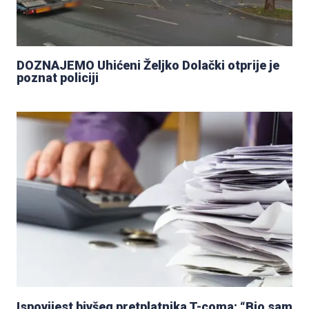
DOZNAJEMO Uhićeni Željko Dolački otprije je
poznat policiji
Ispovijest bivšeg pretplatnika T-coma: “Bio sam