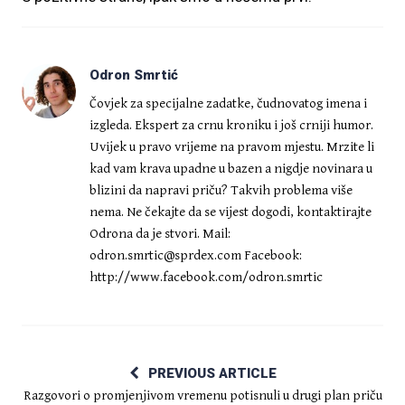
Odron Smrtić
Čovjek za specijalne zadatke, čudnovatog imena i
izgleda. Ekspert za crnu kroniku i još crniji humor.
Uvijek u pravo vrijeme na pravom mjestu. Mrzite li
kad vam krava upadne u bazen a nigdje novinara u
blizini da napravi priču? Takvih problema više
nema. Ne čekajte da se vijest dogodi, kontaktirajte
Odrona da je stvori. Mail:
odron.smrtic@sprdex.com
Facebook:
http://www.facebook.com/odron.smrtic
PREVIOUS ARTICLE
Razgovori o promjenjivom vremenu potisnuli u drugi plan priču