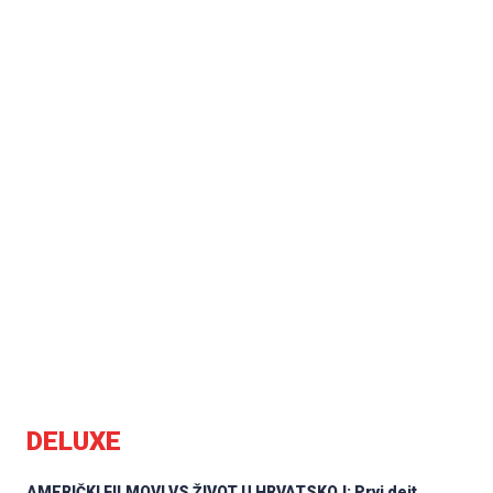
DELUXE
AMERIČKI FILMOVI VS ŽIVOT U HRVATSKOJ: Prvi dejt