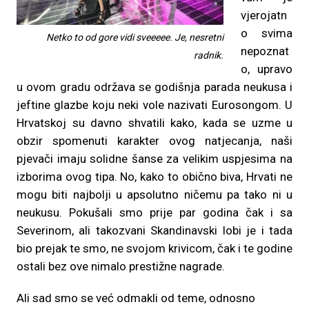
vjerojatn
o svima
Netko to od gore vidi sveeeee. Je, nesretni
nepoznat
radnik.
o, upravo
u ovom gradu održava se godišnja parada neukusa i
jeftine glazbe koju neki vole nazivati Eurosongom. U
Hrvatskoj su davno shvatili kako, kada se uzme u
obzir spomenuti karakter ovog natjecanja, naši
pjevači imaju solidne šanse za velikim uspjesima na
izborima ovog tipa. No, kako to obično biva, Hrvati ne
mogu biti najbolji u apsolutno ničemu pa tako ni u
neukusu. Pokušali smo prije par godina čak i sa
Severinom, ali takozvani Skandinavski lobi je i tada
bio prejak te smo, ne svojom krivicom, čak i te godine
ostali bez ove nimalo prestižne nagrade.
Ali sad smo se već odmakli od teme, odnosno