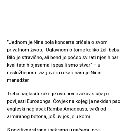
”Jednom je Nina pola koncerta pričala o svom
privatnom životu. Uglavnom o tome koliko želi bebu.
Bilo je stravično, ali bend je počeo svirati njenih par
kvalitetnih pjesama i spasili smo stvar” – u
neslužbenom razgovoru rekao nam je Ninin
menadžer.
Treba naglasiti kako je ovo prvi ovakav slučaj u
povijesti Eurosonga. Čovjek na kojeg je nekidan pao
engleski naglasak Ramba Amadeusa, tvrđi od
armiranog betona, još uvijek je u komi.
S pozitivne strane, ipak smo u nečemu prvi.