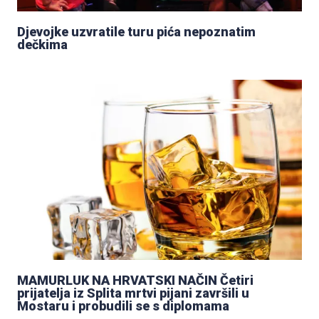
Djevojke uzvratile turu pića nepoznatim
dečkima
MAMURLUK NA HRVATSKI NAČIN Četiri
prijatelja iz Splita mrtvi pijani završili u
Mostaru i probudili se s diplomama