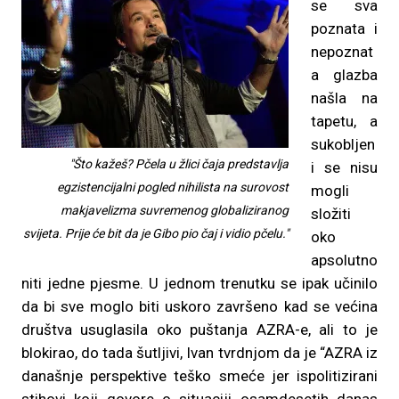
se sva
poznata i
nepoznat
a glazba
našla na
tapetu, a
sukobljen
"Što kažeš? Pčela u žlici čaja predstavlja
i se nisu
egzistencijalni pogled nihilista na surovost
mogli
makjavelizma suvremenog globaliziranog
složiti
svijeta. Prije će bit da je Gibo pio čaj i vidio pčelu."
oko
apsolutno
niti jedne pjesme. U jednom trenutku se ipak učinilo
da bi sve moglo biti uskoro završeno kad se većina
društva usuglasila oko puštanja AZRA-e, ali to je
blokirao, do tada šutljivi, Ivan tvrdnjom da je “AZRA iz
današnje perspektive teško smeće jer ispolitizirani