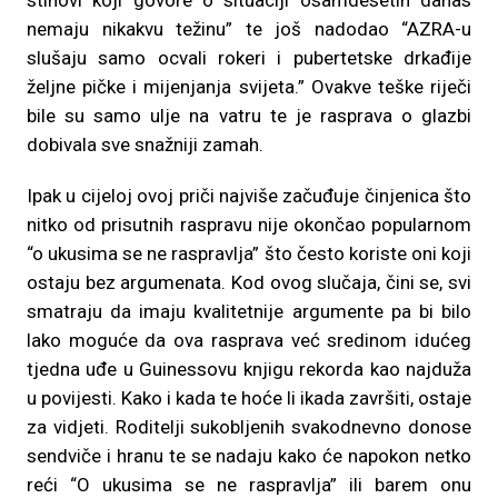
stihovi koji govore o situaciji osamdesetih danas
nemaju nikakvu težinu” te još nadodao “AZRA-u
slušaju samo ocvali rokeri i pubertetske drkađije
željne pičke i mijenjanja svijeta.” Ovakve teške riječi
bile su samo ulje na vatru te je rasprava o glazbi
dobivala sve snažniji zamah.
Ipak u cijeloj ovoj priči najviše začuđuje činjenica što
nitko od prisutnih raspravu nije okončao popularnom
“o ukusima se ne raspravlja” što često koriste oni koji
ostaju bez argumenata. Kod ovog slučaja, čini se, svi
smatraju da imaju kvalitetnije argumente pa bi bilo
lako moguće da ova rasprava već sredinom idućeg
tjedna uđe u Guinessovu knjigu rekorda kao najduža
u povijesti. Kako i kada te hoće li ikada završiti, ostaje
za vidjeti. Roditelji sukobljenih svakodnevno donose
sendviče i hranu te se nadaju kako će napokon netko
reći “O ukusima se ne raspravlja” ili barem onu