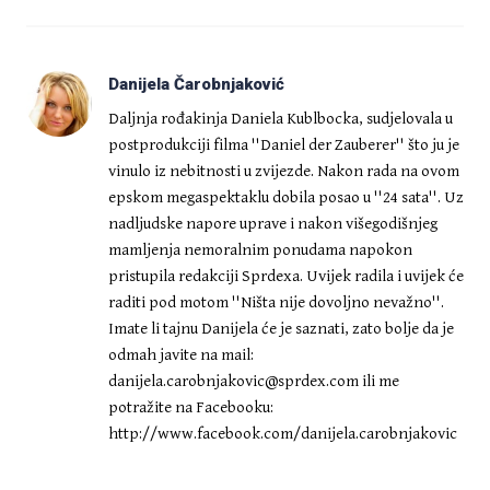
Danijela Čarobnjaković
Daljnja rođakinja Daniela Kublbocka, sudjelovala u
postprodukciji filma ''Daniel der Zauberer'' što ju je
vinulo iz nebitnosti u zvijezde. Nakon rada na ovom
epskom megaspektaklu dobila posao u ''24 sata''. Uz
nadljudske napore uprave i nakon višegodišnjeg
mamljenja nemoralnim ponudama napokon
pristupila redakciji Sprdexa. Uvijek radila i uvijek će
raditi pod motom ''Ništa nije dovoljno nevažno''.
Imate li tajnu Danijela će je saznati, zato bolje da je
odmah javite na mail:
danijela.carobnjakovic@sprdex.com
ili me
potražite na Facebooku:
http://www.facebook.com/danijela.carobnjakovic