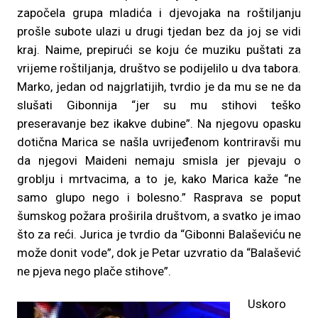
započela grupa mladića i djevojaka na roštiljanju
prošle subote ulazi u drugi tjedan bez da joj se vidi
kraj. Naime, prepirući se koju će muziku puštati za
vrijeme roštiljanja, društvo se podijelilo u dva tabora.
Marko, jedan od najgrlatijih, tvrdio je da mu se ne da
slušati Gibonnija “jer su mu stihovi teško
preseravanje bez ikakve dubine”. Na njegovu opasku
dotična Marica se našla uvrijeđenom kontriravši mu
da njegovi Maideni nemaju smisla jer pjevaju o
groblju i mrtvacima, a to je, kako Marica kaže “ne
samo glupo nego i bolesno.” Rasprava se poput
šumskog požara proširila društvom, a svatko je imao
što za reći. Jurica je tvrdio da “Gibonni Balaševiću ne
može donit vode”, dok je Petar uzvratio da “Balašević
ne pjeva nego plače stihove”.
Uskoro