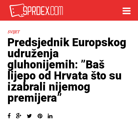
SVIJET
Predsjednik Europskog
udruženja
gluhonijemih: ”Baš
lijepo od Hrvata što su
izabrali nijemog
premijera”