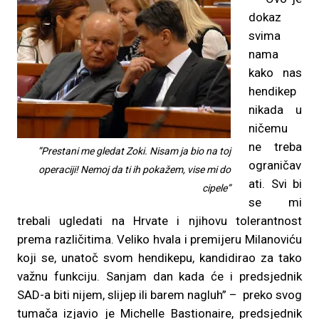
dokaz
svima
nama
kako nas
hendikep
nikada u
ničemu
ne treba
”Prestani me gledat Zoki. Nisam ja bio na toj
ograničav
operaciji! Nemoj da ti ih pokažem, vise mi do
ati. Svi bi
cipele”
se mi
trebali ugledati na Hrvate i njihovu tolerantnost
prema različitima. Veliko hvala i premijeru Milanoviću
koji se, unatoč svom hendikepu, kandidirao za tako
važnu funkciju. Sanjam dan kada će i predsjednik
SAD-a biti nijem, slijep ili barem nagluh” – preko svog
tumača izjavio je Michelle Bastionaire, predsjednik