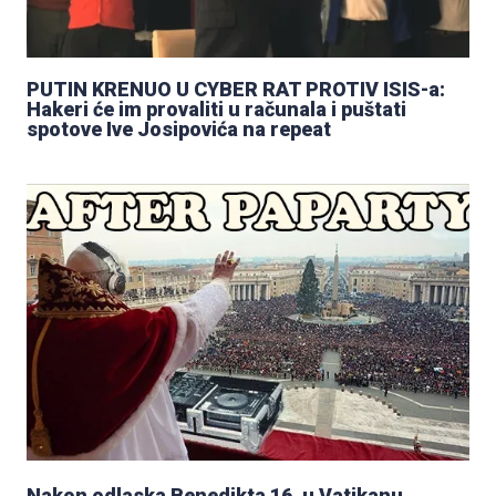
PUTIN KRENUO U CYBER RAT PROTIV ISIS-a:
Hakeri će im provaliti u računala i puštati
spotove Ive Josipovića na repeat
Nakon odlaska Benedikta 16. u Vatikanu