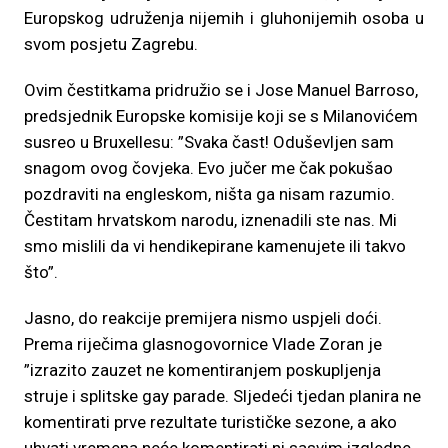
Europskog udruženja nijemih i gluhonijemih osoba u
svom posjetu Zagrebu.
Ovim čestitkama pridružio se i Jose Manuel Barroso,
predsjednik Europske komisije koji se s Milanovićem
susreo u Bruxellesu: ”Svaka čast! Oduševljen sam
snagom ovog čovjeka. Evo jučer me čak pokušao
pozdraviti na engleskom, ništa ga nisam razumio.
Čestitam hrvatskom narodu, iznenadili ste nas. Mi
smo mislili da vi hendikepirane kamenujete ili takvo
što”.
Jasno, do reakcije premijera nismo uspjeli doći.
Prema riječima glasnogovornice Vlade Zoran je
”izrazito zauzet ne komentiranjem poskupljenja
struje i splitske gay parade. Sljedeći tjedan planira ne
komentirati prve rezultate turističke sezone, a ako