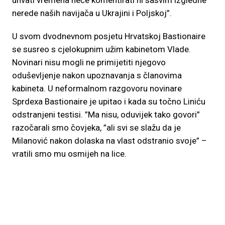
uhvati vremena neće komentirati ni sasvim izgledne
nerede naših navijača u Ukrajini i Poljskoj”.
U svom dvodnevnom posjetu Hrvatskoj Bastionaire
se susreo s cjelokupnim užim kabinetom Vlade.
Novinari nisu mogli ne primijetiti njegovo
oduševljenje nakon upoznavanja s članovima
kabineta. U neformalnom razgovoru novinare
Sprdexa Bastionaire je upitao i kada su točno Liniću
odstranjeni testisi. ”Ma nisu, oduvijek tako govori”
razočarali smo čovjeka, ”ali svi se slažu da je
Milanović nakon dolaska na vlast odstranio svoje” –
vratili smo mu osmijeh na lice.