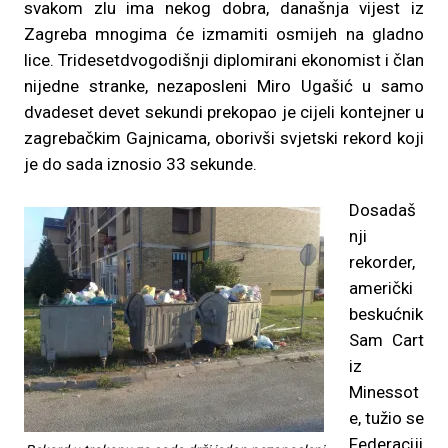
svakom zlu ima nekog dobra, današnja vijest iz
Zagreba mnogima će izmamiti osmijeh na gladno
lice. Tridesetdvogodišnji diplomirani ekonomist i član
nijedne stranke, nezaposleni Miro Ugašić u samo
dvadeset devet sekundi prekopao je cijeli kontejner u
zagrebačkim Gajnicama, oborivši svjetski rekord koji
je do sada iznosio 33 sekunde.
Dosadaš
nji
rekorder,
američki
beskućnik
Sam Cart
iz
Minessot
e, tužio se
Federaciji