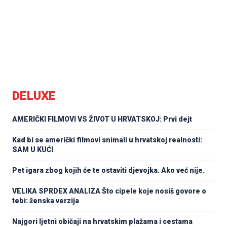
DELUXE
AMERIČKI FILMOVI VS ŽIVOT U HRVATSKOJ: Prvi dejt
Kad bi se američki filmovi snimali u hrvatskoj realnosti:
SAM U KUĆI
Pet igara zbog kojih će te ostaviti djevojka. Ako već nije.
VELIKA SPRDEX ANALIZA Što cipele koje nosiš govore o
tebi: ženska verzija
Najgori ljetni običaji na hrvatskim plažama i cestama