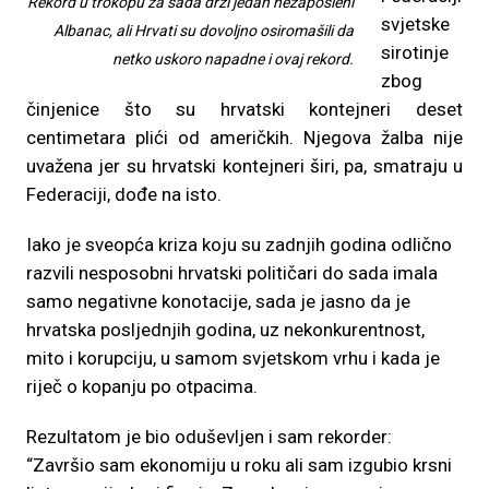
Rekord u trokopu za sada drži jedan nezaposleni
svjetske
Albanac, ali Hrvati su dovoljno osiromašili da
sirotinje
netko uskoro napadne i ovaj rekord.
zbog
činjenice što su hrvatski kontejneri deset
centimetara plići od američkih. Njegova žalba nije
uvažena jer su hrvatski kontejneri širi, pa, smatraju u
Federaciji, dođe na isto.
Iako je sveopća kriza koju su zadnjih godina odlično
razvili nesposobni hrvatski političari do sada imala
samo negativne konotacije, sada je jasno da je
hrvatska posljednjih godina, uz nekonkurentnost,
mito i korupciju, u samom svjetskom vrhu i kada je
riječ o kopanju po otpacima.
Rezultatom je bio oduševljen i sam rekorder:
“Završio sam ekonomiju u roku ali sam izgubio krsni