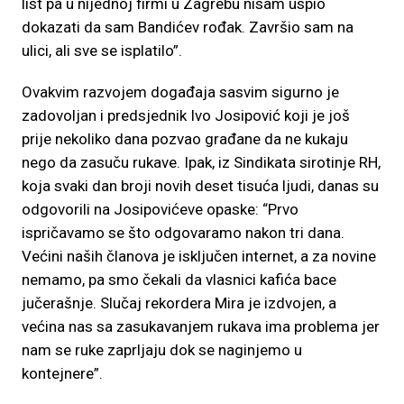
list pa u nijednoj firmi u Zagrebu nisam uspio
dokazati da sam Bandićev rođak. Završio sam na
ulici, ali sve se isplatilo”.
Ovakvim razvojem događaja sasvim sigurno je
zadovoljan i predsjednik Ivo Josipović koji je još
prije nekoliko dana pozvao građane da ne kukaju
nego da zasuču rukave. Ipak, iz Sindikata sirotinje RH,
koja svaki dan broji novih deset tisuća ljudi, danas su
odgovorili na Josipovićeve opaske: “Prvo
ispričavamo se što odgovaramo nakon tri dana.
Većini naših članova je isključen internet, a za novine
nemamo, pa smo čekali da vlasnici kafića bace
jučerašnje. Slučaj rekordera Mira je izdvojen, a
većina nas sa zasukavanjem rukava ima problema jer
nam se ruke zaprljaju dok se naginjemo u
kontejnere”.