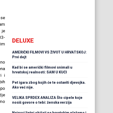
 se
nam
 je
33-
DELUXE
vim
AMERIČKI FILMOVI VS ŽIVOT U HRVATSKOJ:
Prvi dejt
jno
Kad bi se američki filmovi snimali u
ena
hrvatskoj realnosti: SAM U KUĆI
i i
bih
Pet igara zbog kojih će te ostaviti djevojka.
Ako već nije.
 po
dje
VELIKA SPRDEX ANALIZA Što cipele koje
smo
nosiš govore o tebi: ženska verzija
Najgori ljetni običaji na hrvatskim plažama i