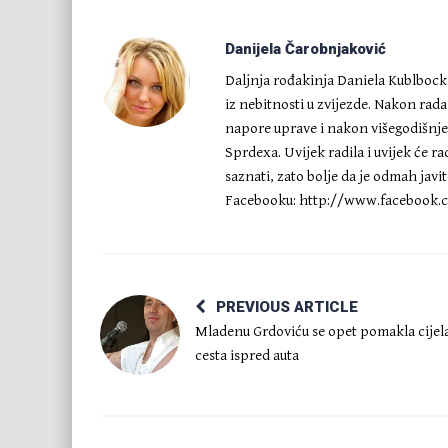
Danijela Čarobnjaković
Daljnja rođakinja Daniela Kublbocka,
iz nebitnosti u zvijezde. Nakon rad
napore uprave i nakon višegodišnj
Sprdexa. Uvijek radila i uvijek će ra
saznati, zato bolje da je odmah javi
Facebooku: http://www.facebook.c
PREVIOUS ARTICLE
Mladenu Grdoviću se opet pomakla cijel
cesta ispred auta