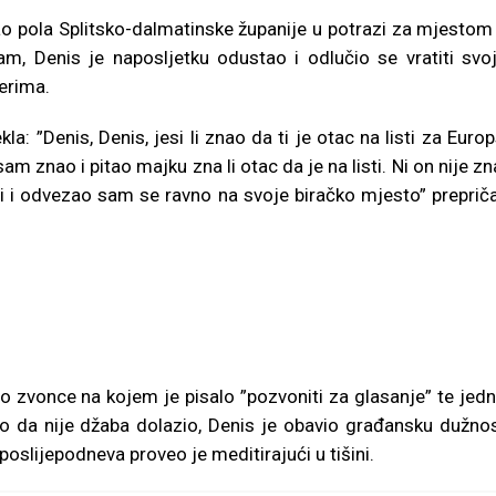
o pola Splitsko-dalmatinske županije u potrazi za mjestom
m, Denis je naposljetku odustao i odlučio se vratiti svo
erima.
: ”Denis, Denis, jesi li znao da ti je otac na listi za Europ
 znao i pitao majku zna li otac da je na listi. Ni on nije zn
avi i odvezao sam se ravno na svoje biračko mjesto” preprič
vo zvonce na kojem je pisalo ”pozvoniti za glasanje” te jed
o da nije džaba dolazio, Denis je obavio građansku dužnos
 poslijepodneva proveo je meditirajući u tišini.