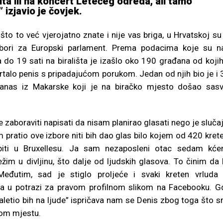
a ili na koncert Letećeg odreda, ali tamo
 izjavio je čovjek.
to to već vjerojatno znate i nije vas briga, u Hrvatskoj su
zbori za Europski parlament. Prema podacima koje su 
 do 19 sati na birališta je izašlo oko 190 građana od kojih
acrtalo penis s pripadajućom porukom. Jedan od njih bio je i 
banas iz Makarske koji je na biračko mjesto došao sas
 zaboraviti napisati da nisam planirao glasati nego je sluča
am pratio ove izbore niti bih dao glas bilo kojem od 420 kret
ebiti u Bruxellesu. Ja sam nezaposleni otac sedam kćer
žim u divljinu, što dalje od ljudskih glasova. To činim da 
eđutim, sad je stiglo proljeće i svaki kreten vrluda
ma u potrazi za pravom profilnom slikom na Facebooku. G
aletio bih na ljude” ispričava nam se Denis zbog toga što 
kom mjestu.