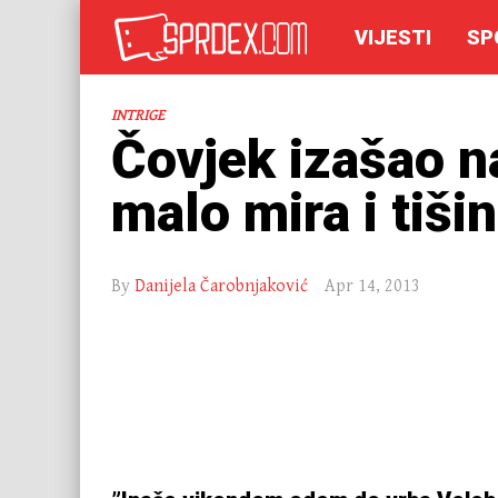
VIJESTI
SP
INTRIGE
Čovjek izašao na
malo mira i tiši
By
Danijela Čarobnjaković
Apr 14, 2013