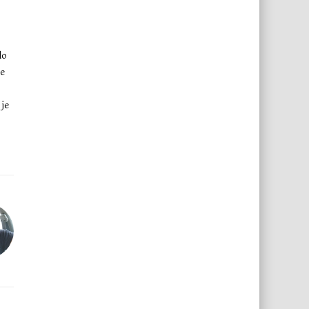
lo
ke
 je