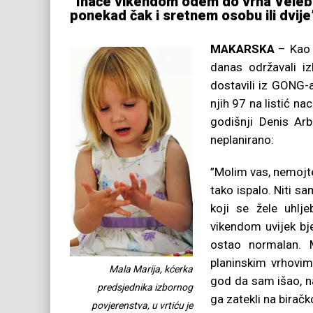
”Inače vikendom odem do vrha Velebit
ponekad čak i sretnem osobu ili dvije”
MAKARSKA
– Kao š
danas održavali i
dostavili iz GONG-a
njih 97 na listić n
godišnji Denis Ar
neplanirano:
”Molim vas, nemojte
tako ispalo. Niti s
koji se žele uhlj
vikendom uvijek bje
ostao normalan. M
planinskim vrhovi
Mala Marija, kćerka
god da sam išao, n
predsjednika izbornog
ga zatekli na birač
povjerenstva, u vrtiću je