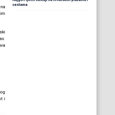
cestama
 na
jim
ski
ao.
ava
nog
t i