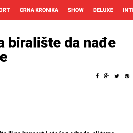
ORT
CRNA KRONIKA
SHOW
DELUXE
INT
 biralište da nađe
ne