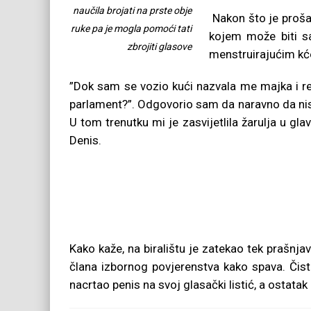
naučila brojati na prste obje
Nakon što je proša
ruke pa je mogla pomoći tati
kojem može biti sa
zbrojiti glasove
menstruirajućim kć
”Dok sam se vozio kući nazvala me majka i rekla
parlament?”. Odgovorio sam da naravno da nisam
U tom trenutku mi je zasvijetlila žarulja u gl
Denis.
Kako kaže, na biralištu je zatekao tek prašnja
člana izbornog povjerenstva kako spava. Čist
nacrtao penis na svoj glasački listić, a ostatak