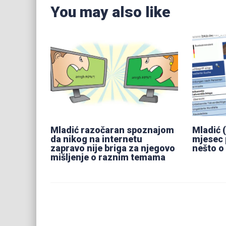
You may also like
Mladić razočaran spoznajom
Mladić (
da nikog na internetu
mjesec 
zapravo nije briga za njegovo
nešto o
mišljenje o raznim temama