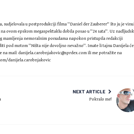
 sudjelovala u postprodukciji filma ''Daniel der Zauberer'' što ju je vinu
a na ovom epskom megaspektaklu dobila posao u ''24 sata''. Uz nadljuds
eg mamljenja nemoralnim ponudama napokon pristupila redakciji
diti pod motom ''Ništa nije dovoljno nevažno''. Imate li tajnu Danijela će
te na mail:
danijela.carobnjakovic@sprdex.com
ili me potražite na
om/danijela.carobnjakovic
NEXT ARTICLE
a
Pokralo me!