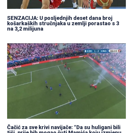
SENZACIJA: U posljednjih deset dana broj
košarkaških stručnjaka u zemlji porastao s 3
na 3,2 milijuna
Čačić za sve krivi navijače: “Da su huligani bili
tiši, prije bih mogao čuti Mamića koju izmjenu