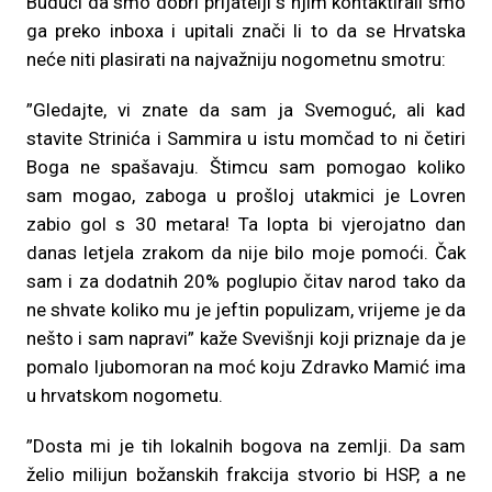
Budući da smo dobri prijatelji s njim kontaktirali smo
ga preko inboxa i upitali znači li to da se Hrvatska
neće niti plasirati na najvažniju nogometnu smotru:
”Gledajte, vi znate da sam ja Svemoguć, ali kad
stavite Strinića i Sammira u istu momčad to ni četiri
Boga ne spašavaju. Štimcu sam pomogao koliko
sam mogao, zaboga u prošloj utakmici je Lovren
zabio gol s 30 metara! Ta lopta bi vjerojatno dan
danas letjela zrakom da nije bilo moje pomoći. Čak
sam i za dodatnih 20% poglupio čitav narod tako da
ne shvate koliko mu je jeftin populizam, vrijeme je da
nešto i sam napravi” kaže Svevišnji koji priznaje da je
pomalo ljubomoran na moć koju Zdravko Mamić ima
u hrvatskom nogometu.
”Dosta mi je tih lokalnih bogova na zemlji. Da sam
želio milijun božanskih frakcija stvorio bi HSP, a ne