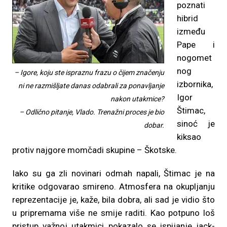
poznati
hibrid
između
Pape i
nogomet
nog
– Igore, koju ste ispraznu frazu o čijem značenju
izbornika,
ni ne razmišljate danas odabrali za ponavljanje
Igor
nakon utakmice?
Štimac,
– Odlično pitanje, Vlado. Trenažni proces je bio
sinoć je
dobar.
kiksao
protiv najgore momčadi skupine – Škotske.
Iako su ga zli novinari odmah napali, Štimac je na
kritike odgovarao smireno. Atmosfera na okupljanju
reprezentacije je, kaže, bila dobra, ali sad je vidio što
u pripremama više ne smije raditi. Kao potpuno loš
pristup važnoj utakmici pokazalo se ispijanje jack-