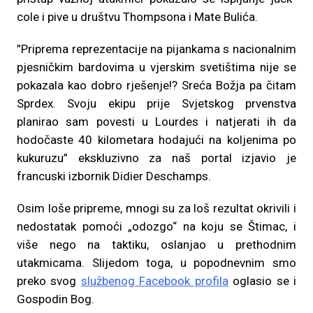
cole i pive u društvu Thompsona i Mate Bulića.
”Priprema reprezentacije na pijankama s nacionalnim
pjesničkim bardovima u vjerskim svetištima nije se
pokazala kao dobro rješenje!? Sreća Božja pa čitam
Sprdex. Svoju ekipu prije Svjetskog prvenstva
planirao sam povesti u Lourdes i natjerati ih da
hodočaste 40 kilometara hodajući na koljenima po
kukuruzu” ekskluzivno za naš portal izjavio je
francuski izbornik Didier Deschamps.
Osim loše pripreme, mnogi su za loš rezultat okrivili i
nedostatak pomoći „odozgo“ na koju se Štimac, i
više nego na taktiku, oslanjao u prethodnim
utakmicama. Slijedom toga, u popodnevnim smo
preko svog
službenog Facebook profila
oglasio se i
Gospodin Bog.