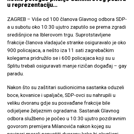
u reprezentaciju…
ZAGREB – Više od 100 članova Glavnog odbora SDP-
a u subotu oko 10:30 ujutro zaputilo se prema zgradi
središnjice na Iblerovom trgu. Suprotstavljene
frakcije članova vladajuće stranke osiguravalo je oko
900 policajaca, a nešto iza 11 sati zagrebačkim
kolegama pridružilo se i 600 policajaca koji su u
Splitu trebali osiguravati manje rizičan događaj – gay
paradu.
Nakon što su zaštitari sudionicima sastanka oduzeli
boce, kovanice i upaljače, SDP-ovci su nahrupili u
veliku dvoranu gdje su posvađane frakcije bile
odijeljene željeznim ogradama. Sastanak Glavnog
odbora službeno je počeo u 10:30 ujutro pozdravnim
govorom premijera Milanovića nakon kojeg su