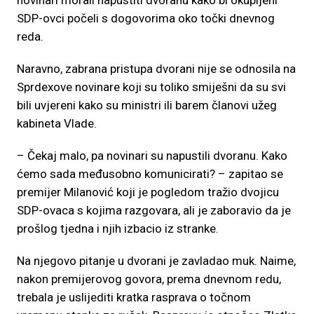
novinari morali napustiti dvoranu kako bi okupljeni
SDP-ovci počeli s dogovorima oko točki dnevnog
reda.
Naravno, zabrana pristupa dvorani nije se odnosila na
Sprdexove novinare koji su toliko smiješni da su svi
bili uvjereni kako su ministri ili barem članovi užeg
kabineta Vlade.
– Čekaj malo, pa novinari su napustili dvoranu. Kako
ćemo sada međusobno komunicirati? – zapitao se
premijer Milanović koji je pogledom tražio dvojicu
SDP-ovaca s kojima razgovara, ali je zaboravio da je
prošlog tjedna i njih izbacio iz stranke.
Na njegovo pitanje u dvorani je zavladao muk. Naime,
nakon premijerovog govora, prema dnevnom redu,
trebala je uslijediti kratka rasprava o točnom