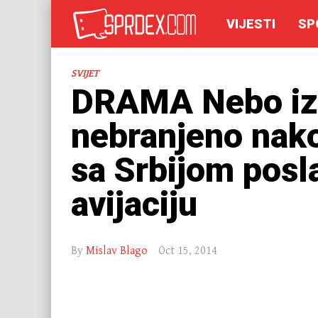
VIJESTI
SP
SVIJET
DRAMA Nebo izn
nebranjeno nako
sa Srbijom posl
avijaciju
By
Mislav Blago
Oct 15, 2014