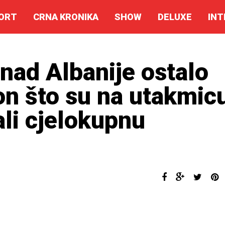
ORT
CRNA KRONIKA
SHOW
DELUXE
INT
ad Albanije ostalo
n što su na utakmic
ali cjelokupnu