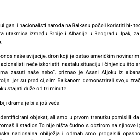
ani i nacionalisti naroda na Balkanu počeli koristiti hi- tec
uta utakmica između Srbije i Albanije u Beogradu. Ipak, za
.
nos naše avijacije, dron koji je ostao američkim novinarim
ionalisti neće iskoristiti nastalu situaciju i činjenicu što 
ma zasuti naše nebo“, priznao je Asani Aljoku iz alban
ljni jer su pred cijelim Balkanom demonstrirali svoju zra
 stajati duže od tri minute.
iji drama je bila još veća.
entificirani objekat, ali smo u prvom trenutku pomislili da
romašili stadion.To nije ništa čudno s obzirom na njihove i
nska nacionalna obilježja i odmah smo progalsili opasno