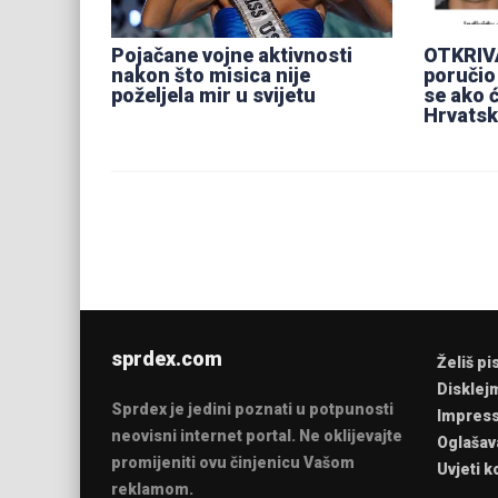
Pojačane vojne aktivnosti
OTKRIV
nakon što misica nije
poručio
poželjela mir u svijetu
se ako ć
Hrvatsk
sprdex.com
Želiš pi
Disklej
Sprdex je jedini poznati u potpunosti
Impres
neovisni internet portal. Ne oklijevajte
Oglašav
promijeniti ovu činjenicu Vašom
Uvjeti k
reklamom.