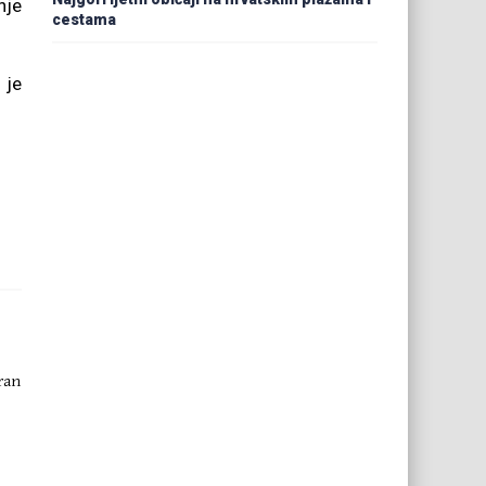
nje
cestama
 je
iran