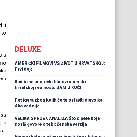
h i
 to
DELUXE
a u
smo
AMERIČKI FILMOVI VS ŽIVOT U HRVATSKOJ:
Prvi dejt
ske
čnu
Kad bi se američki filmovi snimali u
hrvatskoj realnosti: SAM U KUĆI
Pet igara zbog kojih će te ostaviti djevojka.
Ako već nije.
 su
VELIKA SPRDEX ANALIZA Što cipele koje
gre
nosiš govore o tebi: ženska verzija
st.
Najgori ljetni običaji na hrvatskim plažama i