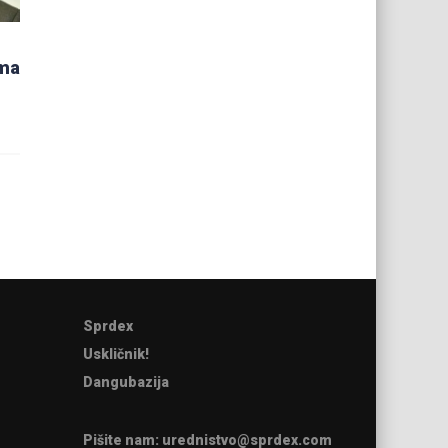
ama
Sprdex
Uskličnik!
Dangubazija
Pišite nam:
urednistvo@sprdex.com