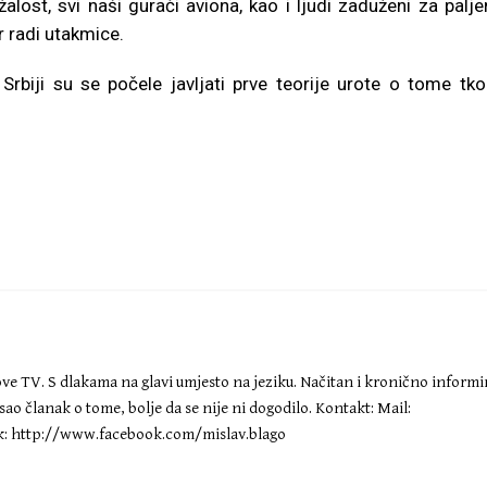
lost, svi naši gurači aviona, kao i ljudi zaduženi za palje
r radi utakmice.
rbiji su se počele javljati prve teorije urote o tome tko
Nove TV. S dlakama na glavi umjesto na jeziku. Načitan i kronično inform
ao članak o tome, bolje da se nije ni dogodilo. Kontakt: Mail:
: http://www.facebook.com/mislav.blago