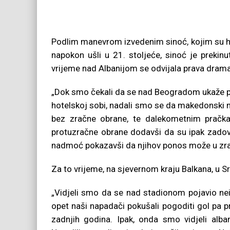
Podlim manevrom izvedenim sinoć, kojim su hulig
napokon ušli u 21. stoljeće, sinoć je prekin
vrijeme nad Albanijom se odvijala prava drama
„Dok smo čekali da se nad Beogradom ukaže po
hotelskoj sobi, nadali smo se da makedonski nac
bez zračne obrane, te dalekometnim pračka
protuzračne obrane dodavši da su ipak zadovo
nadmoć pokazavši da njihov ponos može u zraku
Za to vrijeme, na sjevernom kraju Balkana, u Srb
„Vidjeli smo da se nad stadionom pojavio neid
opet naši napadači pokušali pogoditi gol pa p
zadnjih godina. Ipak, onda smo vidjeli alba