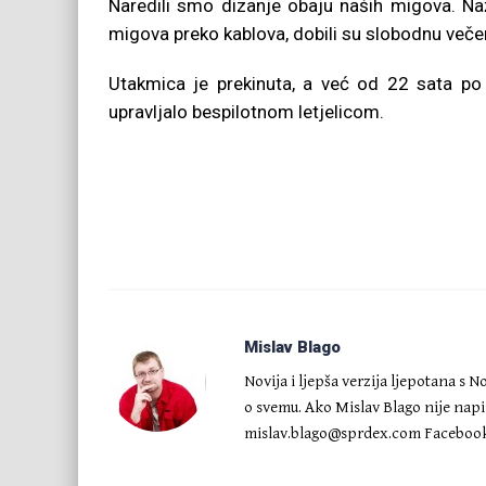
Naredili smo dizanje obaju naših migova. Naža
migova preko kablova, dobili su slobodnu veče
Utakmica je prekinuta, a već od 22 sata po S
upravljalo bespilotnom letjelicom.
Mislav Blago
Novija i ljepša verzija ljepotana s 
o svemu. Ako Mislav Blago nije napis
mislav.blago@sprdex.com
Facebook