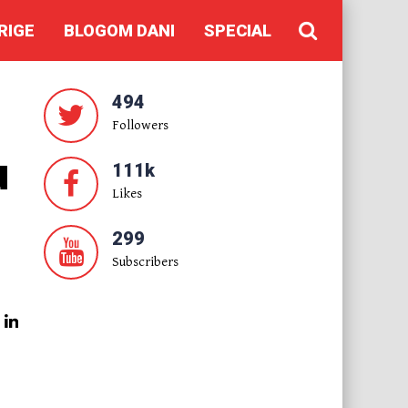
RIGE
BLOGOM DANI
SPECIAL
494
Followers
u
111k
Likes
299
Subscribers