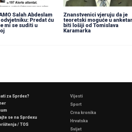
AMO Salah Abdeslam
Znanstvenici vjeruju da je
 odvjetniku: Predat ću
teoretski moguće u anket
e mi se suditi u
biti lošiji od Tomislava
oj
Karamarka
sati za Sprdex?
Vijesti
mer
Sport
sum
Crna kronika
ajte se na Sprdexu
Hrvatska
orištenja / TOS
Svijet