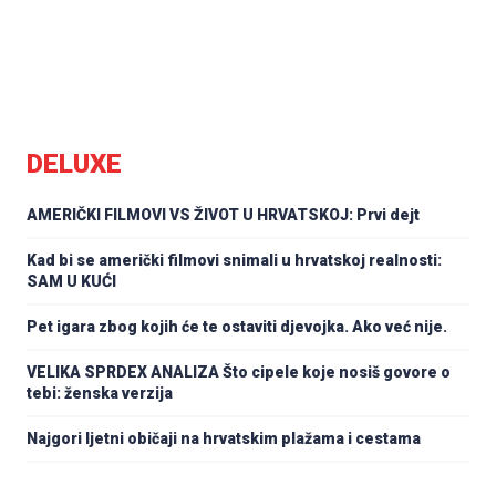
DELUXE
AMERIČKI FILMOVI VS ŽIVOT U HRVATSKOJ: Prvi dejt
Kad bi se američki filmovi snimali u hrvatskoj realnosti:
SAM U KUĆI
Pet igara zbog kojih će te ostaviti djevojka. Ako već nije.
VELIKA SPRDEX ANALIZA Što cipele koje nosiš govore o
tebi: ženska verzija
Najgori ljetni običaji na hrvatskim plažama i cestama