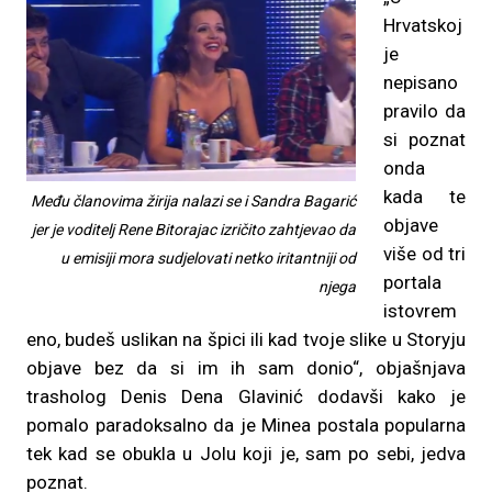
Hrvatskoj
je
nepisano
pravilo da
si poznat
onda
kada te
Među članovima žirija nalazi se i Sandra Bagarić
objave
jer je voditelj Rene Bitorajac izričito zahtjevao da
više od tri
u emisiji mora sudjelovati netko iritantniji od
portala
njega
istovrem
eno, budeš uslikan na špici ili kad tvoje slike u Storyju
objave bez da si im ih sam donio“, objašnjava
trasholog Denis Dena Glavinić dodavši kako je
pomalo paradoksalno da je Minea postala popularna
tek kad se obukla u Jolu koji je, sam po sebi, jedva
poznat.