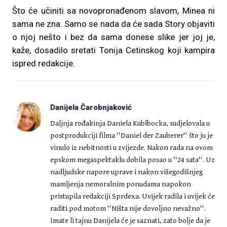
Što će učiniti sa novopronađenom slavom, Minea ni
sama ne zna. Samo se nada da će sada Story objaviti
o njoj nešto i bez da sama donese slike jer joj je,
kaže, dosadilo sretati Tonija Cetinskog koji kampira
ispred redakcije.
Danijela Čarobnjaković
Daljnja rođakinja Daniela Kublbocka, sudjelovala u
postprodukciji filma ''Daniel der Zauberer'' što ju je
vinulo iz nebitnosti u zvijezde. Nakon rada na ovom
epskom megaspektaklu dobila posao u ''24 sata''. Uz
nadljudske napore uprave i nakon višegodišnjeg
mamljenja nemoralnim ponudama napokon
pristupila redakciji Sprdexa. Uvijek radila i uvijek će
raditi pod motom ''Ništa nije dovoljno nevažno''.
Imate li tajnu Danijela će je saznati, zato bolje da je