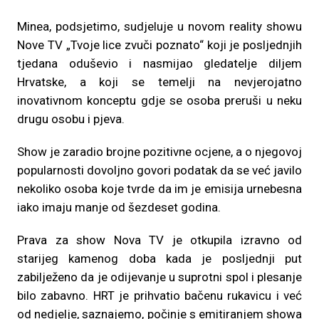
Minea, podsjetimo, sudjeluje u novom reality showu
Nove TV „Tvoje lice zvuči poznato“ koji je posljednjih
tjedana oduševio i nasmijao gledatelje diljem
Hrvatske, a koji se temelji na nevjerojatno
inovativnom konceptu gdje se osoba preruši u neku
drugu osobu i pjeva.
Show je zaradio brojne pozitivne ocjene, a o njegovoj
popularnosti dovoljno govori podatak da se već javilo
nekoliko osoba koje tvrde da im je emisija urnebesna
iako imaju manje od šezdeset godina.
Prava za show Nova TV je otkupila izravno od
starijeg kamenog doba kada je posljednji put
zabilježeno da je odijevanje u suprotni spol i plesanje
bilo zabavno. HRT je prihvatio bačenu rukavicu i već
od nedjelje, saznajemo, počinje s emitiranjem showa