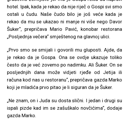
hotel. Ipak, kada je rekao da nije riječ o Gospi svi smo
ostali u čudu. Naše čudo bilo je još veće kada je
rekao da mu se ukazao ni manje ni više nego Davor
Šuker“, prepričava Mario Pavić, konobar restorana
„Posljednja večera“ smještenog na glavnoj ulici.
„Prvo smo se smijali i govorili mu gluposti. Ajde, da
je rekao da je Gospa. Ona se ovdje ukazuje toliko
često da je već zovemo po nadimku. Ali Šuker. On se
posljednjih dana može vidjeti rjeđe od Jetija ili
računa kod nas u restoranu“, prepričava gazda Marko
koji je mladića prvo pitao je li siguran da je Šuker.
„Ne znam, on i Juda su dosta slični. I jedan i drugi su
ispali pizde kad im se zašuškalo novčićima“, dodaje
gazda Marko.