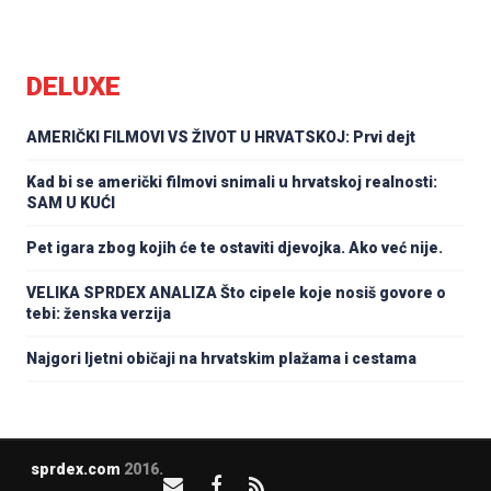
DELUXE
AMERIČKI FILMOVI VS ŽIVOT U HRVATSKOJ: Prvi dejt
Kad bi se američki filmovi snimali u hrvatskoj realnosti:
SAM U KUĆI
Pet igara zbog kojih će te ostaviti djevojka. Ako već nije.
VELIKA SPRDEX ANALIZA Što cipele koje nosiš govore o
tebi: ženska verzija
Najgori ljetni običaji na hrvatskim plažama i cestama
sprdex.com
2016.