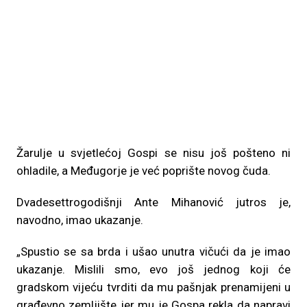
Žarulje u svjetlećoj Gospi se nisu još pošteno ni
ohladile, a Međugorje je već poprište novog čuda.
Dvadesettrogodišnji Ante Mihanović jutros je,
navodno, imao ukazanje.
„Spustio se sa brda i ušao unutra vičući da je imao
ukazanje. Mislili smo, evo još jednog koji će
gradskom vijeću tvrditi da mu pašnjak prenamijeni u
građevno zemljište jer mu je Gospa rekla da napravi