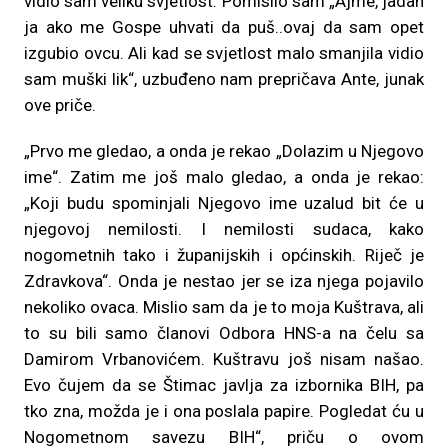
vidio sam veliku svjetlost. Pomislio sam „Ajme, jadan
ja ako me Gospe uhvati da puš..ovaj da sam opet
izgubio ovcu. Ali kad se svjetlost malo smanjila vidio
sam muški lik“, uzbuđeno nam prepričava Ante, junak
ove priče.
„Prvo me gledao, a onda je rekao „Dolazim u Njegovo
ime“. Zatim me još malo gledao, a onda je rekao:
„Koji budu spominjali Njegovo ime uzalud bit će u
njegovoj nemilosti. I nemilosti sudaca, kako
nogometnih tako i županijskih i općinskih. Riječ je
Zdravkova“. Onda je nestao jer se iza njega pojavilo
nekoliko ovaca. Mislio sam da je to moja Kuštrava, ali
to su bili samo članovi Odbora HNS-a na čelu sa
Damirom Vrbanovićem. Kuštravu još nisam našao.
Evo čujem da se Štimac javlja za izbornika BIH, pa
tko zna, možda je i ona poslala papire. Pogledat ću u
Nogometnom savezu BIH“, priču o ovom