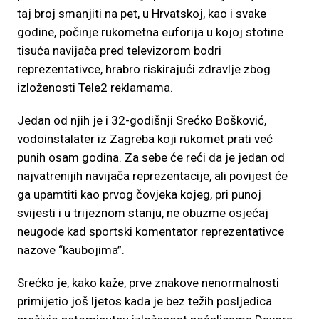
taj broj smanjiti na pet, u Hrvatskoj, kao i svake
godine, počinje rukometna euforija u kojoj stotine
tisuća navijača pred televizorom bodri
reprezentativce, hrabro riskirajući zdravlje zbog
izloženosti Tele2 reklamama.
Jedan od njih je i 32-godišnji Srećko Bošković,
vodoinstalater iz Zagreba koji rukomet prati već
punih osam godina. Za sebe će reći da je jedan od
najvatrenijih navijača reprezentacije, ali povijest će
ga upamtiti kao prvog čovjeka kojeg, pri punoj
svijesti i u trijeznom stanju, ne obuzme osjećaj
neugode kad sportski komentator reprezentativce
nazove “kaubojima”.
Srećko je, kako kaže, prve znakove nenormalnosti
primijetio još ljetos kada je bez težih posljedica