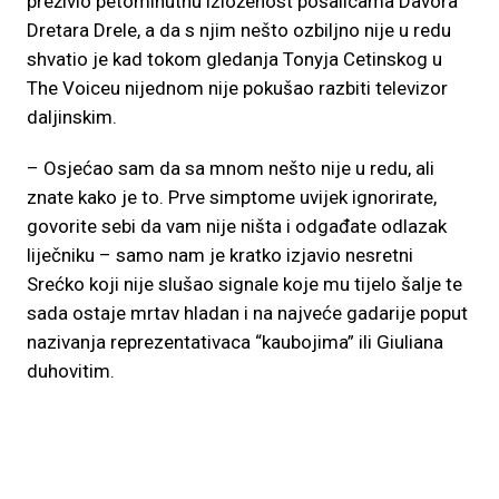
preživio petominutnu izloženost pošalicama Davora
Dretara Drele, a da s njim nešto ozbiljno nije u redu
shvatio je kad tokom gledanja Tonyja Cetinskog u
The Voiceu nijednom nije pokušao razbiti televizor
daljinskim.
– Osjećao sam da sa mnom nešto nije u redu, ali
znate kako je to. Prve simptome uvijek ignorirate,
govorite sebi da vam nije ništa i odgađate odlazak
liječniku – samo nam je kratko izjavio nesretni
Srećko koji nije slušao signale koje mu tijelo šalje te
sada ostaje mrtav hladan i na najveće gadarije poput
nazivanja reprezentativaca “kaubojima” ili Giuliana
duhovitim.