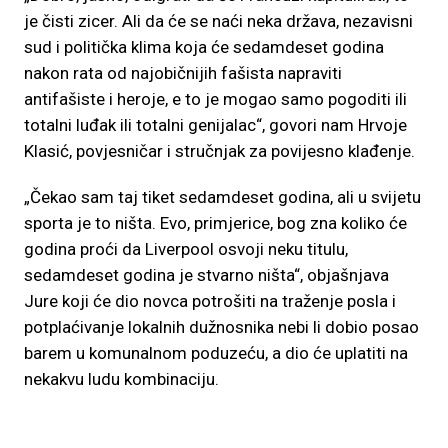
je čisti zicer. Ali da će se naći neka država, nezavisni
sud i politička klima koja će sedamdeset godina
nakon rata od najobičnijih fašista napraviti
antifašiste i heroje, e to je mogao samo pogoditi ili
totalni luđak ili totalni genijalac“, govori nam Hrvoje
Klasić, povjesničar i stručnjak za povijesno klađenje.
„Čekao sam taj tiket sedamdeset godina, ali u svijetu
sporta je to ništa. Evo, primjerice, bog zna koliko će
godina proći da Liverpool osvoji neku titulu,
sedamdeset godina je stvarno ništa“, objašnjava
Jure koji će dio novca potrošiti na traženje posla i
potplaćivanje lokalnih dužnosnika nebi li dobio posao
barem u komunalnom poduzeću, a dio će uplatiti na
nekakvu ludu kombinaciju.