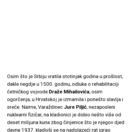
Osim što je Srbiju vratila stotinjak godina u prošlost,
dakle negdje u 1500. godinu, odluka o rehabilitaciji
četničkog vojvode
Draže Mihailovića
, osim
ogorčenja, u Hrvatskoj je izmamila i ponešto slavlja i
sreće. Naime, Varaždinec
Jure Piljić
, nezaposleni
nuklearni fizičar, na kladionici je dobio nešto više od
deset milijuna kuna zbog činjenice što je njegov djed
davne 1937. kladivši se na nadolazeći rat igrao