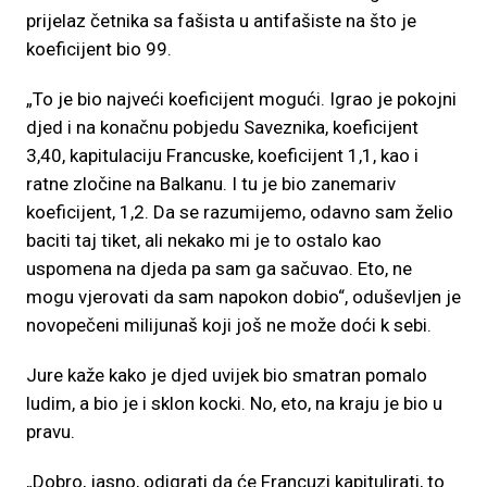
prijelaz četnika sa fašista u antifašiste na što je
koeficijent bio 99.
„To je bio najveći koeficijent mogući. Igrao je pokojni
djed i na konačnu pobjedu Saveznika, koeficijent
3,40, kapitulaciju Francuske, koeficijent 1,1, kao i
ratne zločine na Balkanu. I tu je bio zanemariv
koeficijent, 1,2. Da se razumijemo, odavno sam želio
baciti taj tiket, ali nekako mi je to ostalo kao
uspomena na djeda pa sam ga sačuvao. Eto, ne
mogu vjerovati da sam napokon dobio“, oduševljen je
novopečeni milijunaš koji još ne može doći k sebi.
Jure kaže kako je djed uvijek bio smatran pomalo
ludim, a bio je i sklon kocki. No, eto, na kraju je bio u
pravu.
„Dobro, jasno, odigrati da će Francuzi kapitulirati, to