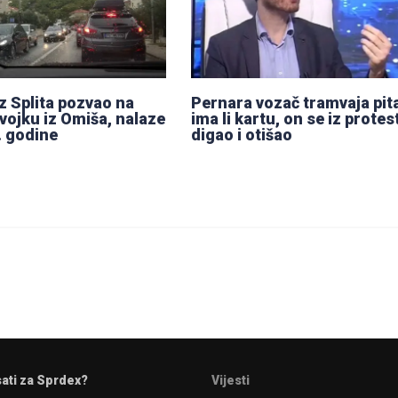
iz Splita pozvao na
Pernara vozač tramvaja pit
evojku iz Omiša, nalaze
ima li kartu, on se iz protes
. godine
digao i otišao
sati za Sprdex?
Vijesti