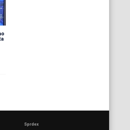
ao
ta
Sprdex