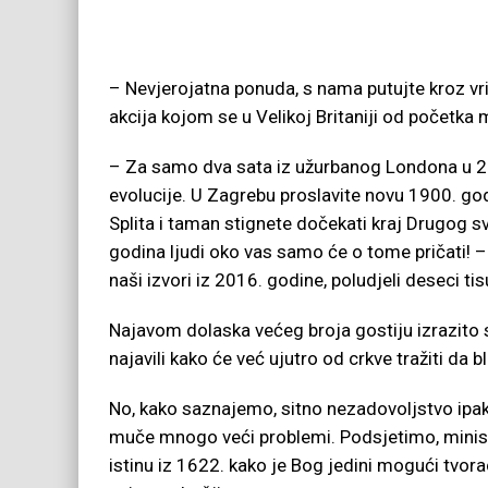
– Nevjerojatna ponuda, s nama putujte kroz v
akcija kojom se u Velikoj Britaniji od početka 
– Za samo dva sata iz užurbanog Londona u 21. 
evolucije. U Zagrebu proslavite novu 1900. go
Splita i taman stignete dočekati kraj Drugog svj
godina ljudi oko vas samo će o tome pričati! –
naši izvori iz 2016. godine, poludjeli deseci ti
Najavom dolaska većeg broja gostiju izrazito 
najavili kako će već ujutro od crkve tražiti da 
No, kako saznajemo, sitno nezadovoljstvo ipak
muče mnogo veći problemi. Podsjetimo, minis
istinu iz 1622. kako je Bog jedini mogući tvorac