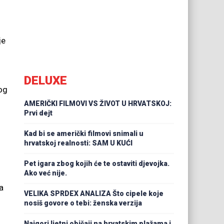
je
DELUXE
og
AMERIČKI FILMOVI VS ŽIVOT U HRVATSKOJ:
Prvi dejt
Kad bi se američki filmovi snimali u
hrvatskoj realnosti: SAM U KUĆI
Pet igara zbog kojih će te ostaviti djevojka.
Ako već nije.
a
VELIKA SPRDEX ANALIZA Što cipele koje
nosiš govore o tebi: ženska verzija
Najgori ljetni običaji na hrvatskim plažama i