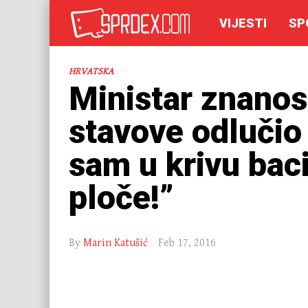
VIJESTI
SP
HRVATSKA
Ministar znanos
stavove odlučio
sam u krivu baci
ploče!”
By
Marin Katušić
Feb 17, 2016