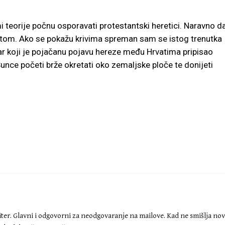
i teorije počnu osporavati protestantski heretici. Naravno d
votom. Ako se pokažu krivima spreman sam se istog trenutka
star koji je pojačanu pojavu hereze među Hrvatima pripisao
Sunce početi brže okretati oko zemaljske ploče te donijeti
iter. Glavni i odgovorni za neodgovaranje na mailove. Kad ne smišlja no