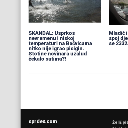
SKANDAL: Usprkos
Mladić 
nevremenu i niskoj
spoj dj
temperaturi na Bačvicama
se 2332
nitko nije igrao picigin.
Stotine novinara uzalud
čekalo satima?!
sprdex.com
Želiš pi