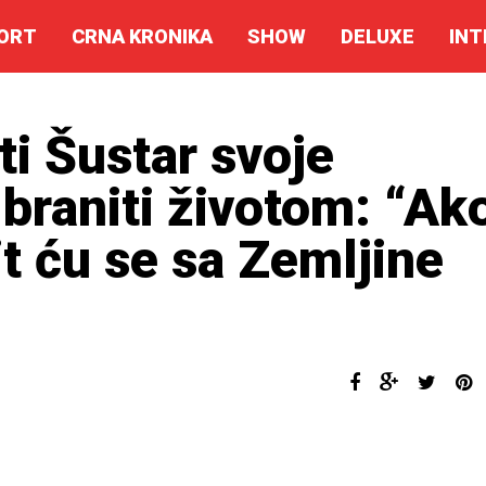
ORT
CRNA KRONIKA
SHOW
DELUXE
INT
ti Šustar svoje
 braniti životom: “Ak
t ću se sa Zemljine