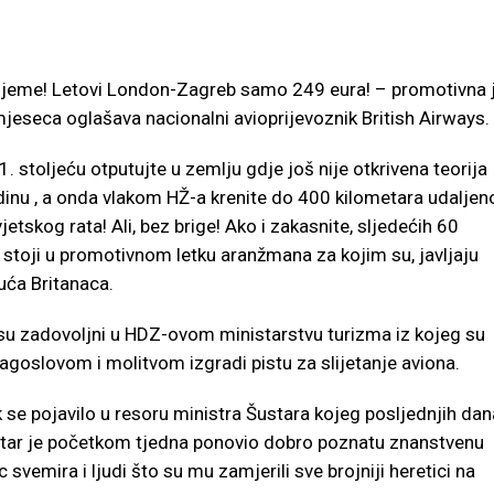
rijeme! Letovi London-Zagreb samo 249 eura! – promotivna 
mjeseca oglašava nacionalni avioprijevoznik British Airways.
stoljeću otputujte u zemlju gdje još nije otkrivena teorija
dinu , a onda vlakom HŽ-a krenite do 400 kilometara udaljen
etskog rata! Ali, bez brige! Ako i zakasnite, sljedećih 60
 stoji u promotivnom letku aranžmana za kojim su, javljaju
suća Britanaca.
su zadovoljni u HDZ-ovom ministarstvu turizma iz kojeg su
blagoslovom i molitvom izgradi pistu za slijetanje aviona.
 se pojavilo u resoru ministra Šustara kojeg posljednjih dan
tar je početkom tjedna ponovio dobro poznatu znanstvenu
 svemira i ljudi što su mu zamjerili sve brojniji heretici na