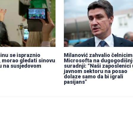
inu se ispraznio
Milanović zahvalio čelnicim
, morao gledati sinovu
Microsofta na dugogodišnj
u na susjedovom
suradnji: “Naši zaposlenici 
javnom sektoru na posao
dolaze samo da bi igrali
pasijans”