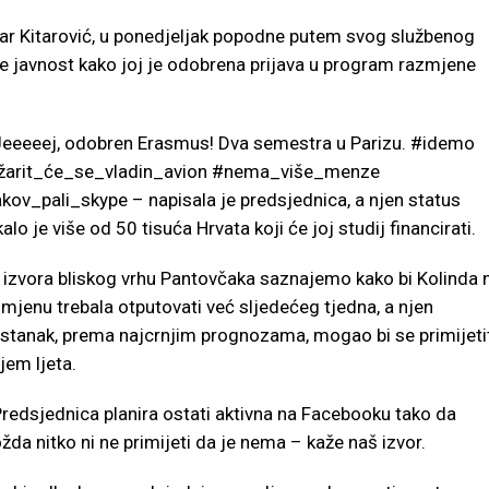
bar Kitarović, u ponedjeljak popodne putem svog službenog
je javnost kako joj je odobrena prijava u program razmjene
Jeeeeej, odobren Erasmus! Dva semestra u Parizu. #idemo
žarit_će_se_vladin_avion #nema_više_menze
kov_pali_skype – napisala je predsjednica, a njen status
kalo je više od 50 tisuća Hrvata koji će joj studij financirati.
 izvora bliskog vrhu Pantovčaka saznajemo kako bi Kolinda 
mjenu trebala otputovati već sljedećeg tjedna, a njen
ostanak, prema najcrnjim prognozama, mogao bi se primijeti
jem ljeta.
redsjednica planira ostati aktivna na Facebooku tako da
da nitko ni ne primijeti da je nema – kaže naš izvor.