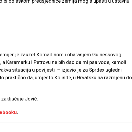
 kako bi odlaskom predsjednice zemlja mogla upasti u ustavnu
i premijer je zauzet Komadinom i obaranjem Guinessovog
, a Karamarku i Petrovu ne bih dao da mi psa vode, kamoli
vakva situacija u povijesti – izjavio je za Sprdex ugledni
bilo praktično da, umjesto Kolinde, u Hrvatsku na razmjenu d
 zaključuje Jović.
ebooku
.