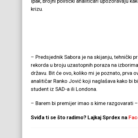
Ipak, brojni politički analitičari upozoravaju
krizu.
– Predsjednik Sabora je na skijanju, tehničk
rekorda u broju uzastopnih poraza na izborima
državu. Bit će ovo, koliko mi je poznato, prva o
analitičar Ranko Jović koji naglašava kako bi 
student iz SAD-a ili Londona.
– Barem bi premijer imao s kime razgovarati –
Sviđa ti se što radimo? Lajkaj
Sprdex na
Fac