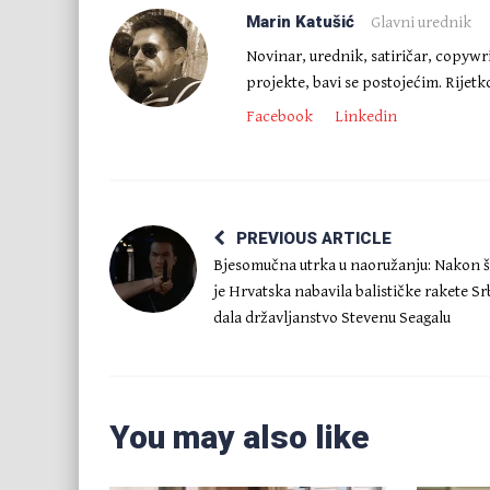
Marin Katušić
Glavni urednik
Novinar, urednik, satiričar, copywr
projekte, bavi se postojećim. Rijet
Facebook
Linkedin
PREVIOUS ARTICLE
Bjesomučna utrka u naoružanju: Nakon š
je Hrvatska nabavila balističke rakete Sr
dala državljanstvo Stevenu Seagalu
You may also like