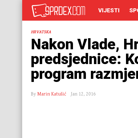
VIJESTI
SP
HRVATSKA
Nakon Vlade, Hr
predsjednice: K
program razmje
By
Marin Katušić
Jan 12, 2016