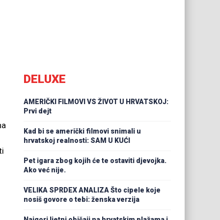
DELUXE
AMERIČKI FILMOVI VS ŽIVOT U HRVATSKOJ:
Prvi dejt
na
Kad bi se američki filmovi snimali u
hrvatskoj realnosti: SAM U KUĆI
ti
Pet igara zbog kojih će te ostaviti djevojka.
Ako već nije.
VELIKA SPRDEX ANALIZA Što cipele koje
nosiš govore o tebi: ženska verzija
Najgori ljetni običaji na hrvatskim plažama i