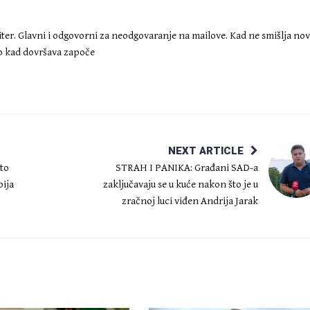
iter. Glavni i odgovorni za neodgovaranje na mailove. Kad ne smišlja no
ko kad dovršava započe
NEXT ARTICLE
to
STRAH I PANIKA: Građani SAD-a
bija
zaključavaju se u kuće nakon što je u
zračnoj luci viđen Andrija Jarak