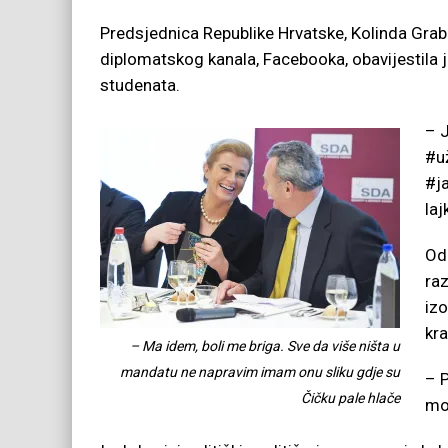
Predsjednica Republike Hrvatske, Kolinda Gra
diplomatskog kanala, Facebooka, obavijestila 
studenata.
– 
#u
#ja
laj
Od
raz
iz
kra
– Ma idem, boli me briga. Sve da više ništa u
mandatu ne napravim imam onu sliku gdje su
– P
Čičku pale hlače
mož