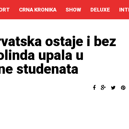
ORT
CRNA KRONIKA
SHOW
DELUXE
INT
vatska ostaje i bez
olinda upala u
ne studenata