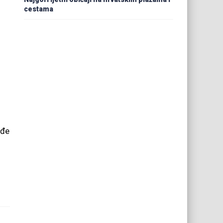
cestama
ođe