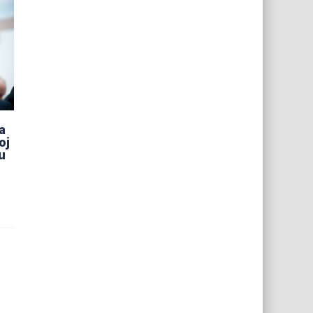
a
oj
u