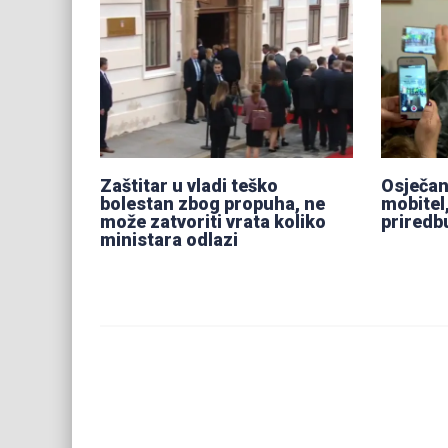
Zaštitar u vladi teško
Osječan
bolestan zbog propuha, ne
mobitel
može zatvoriti vrata koliko
priredb
ministara odlazi