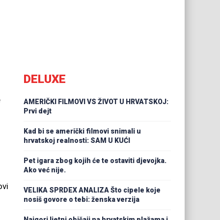
DELUXE
e
AMERIČKI FILMOVI VS ŽIVOT U HRVATSKOJ:
Prvi dejt
Kad bi se američki filmovi snimali u
hrvatskoj realnosti: SAM U KUĆI
Pet igara zbog kojih će te ostaviti djevojka.
Ako već nije.
ovi
VELIKA SPRDEX ANALIZA Što cipele koje
nosiš govore o tebi: ženska verzija
Najgori ljetni običaji na hrvatskim plažama i