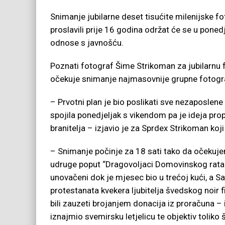
Snimanje jubilarne deset tisućite milenijske fo
proslavili prije 16 godina održat će se u poned
odnose s javnošću.
Poznati fotograf Šime Strikoman za jubilarnu fo
očekuje snimanje najmasovnije grupne fotograf
– Prvotni plan je bio poslikati sve nezaposlene i
spojila ponedjeljak s vikendom pa je ideja prop
branitelja – izjavio je za Sprdex Strikoman ko
– Snimanje počinje za 18 sati tako da očekuje
udruge poput “Dragovoljaci Domovinskog rata 
unovačeni dok je mjesec bio u trećoj kući, a S
protestanata kvekera ljubitelja švedskog noir f
bili zauzeti brojanjem donacija iz proračuna – 
iznajmio svemirsku letjelicu te objektiv toliko 