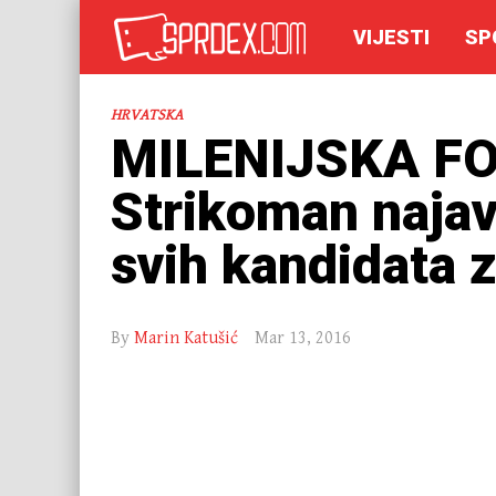
VIJESTI
SP
HRVATSKA
MILENIJSKA F
Strikoman najav
svih kandidata z
By
Marin Katušić
Mar 13, 2016