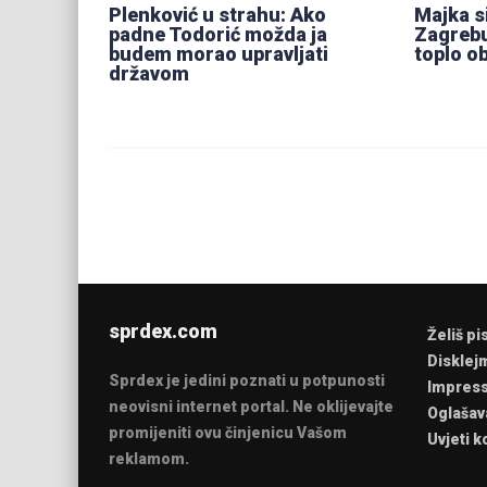
Plenković u strahu: Ako
Majka s
padne Todorić možda ja
Zagrebu
budem morao upravljati
toplo o
državom
sprdex.com
Želiš pi
Disklej
Sprdex je jedini poznati u potpunosti
Impres
neovisni internet portal. Ne oklijevajte
Oglašav
promijeniti ovu činjenicu Vašom
Uvjeti k
reklamom.