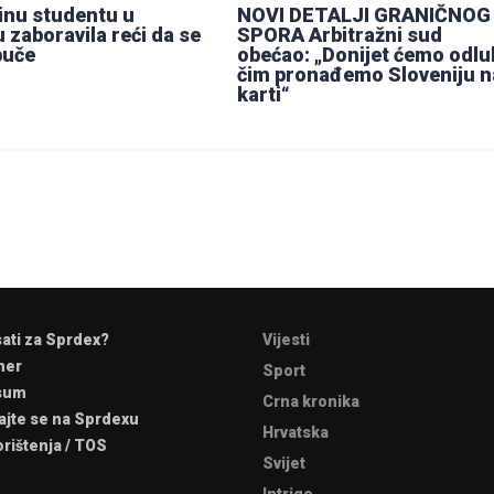
inu studentu u
NOVI DETALJI GRANIČNOG
 zaboravila reći da se
SPORA Arbitražni sud
buče
obećao: „Donijet ćemo odlu
čim pronađemo Sloveniju n
karti“
sati za Sprdex?
Vijesti
mer
Sport
sum
Crna kronika
ajte se na Sprdexu
Hrvatska
orištenja / TOS
Svijet