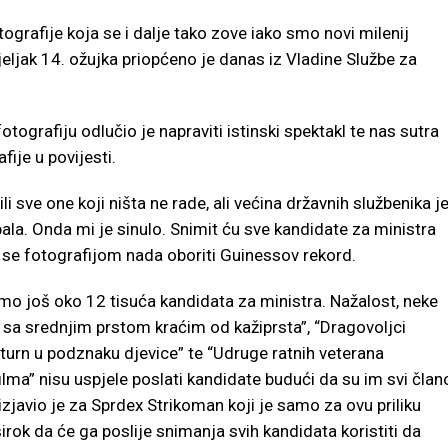
tografije koja se i dalje tako zove iako smo novi milenij
jeljak 14. ožujka priopćeno je danas iz Vladine Službe za
tografiju odlučio je napraviti istinski spektakl te nas sutra
ije u povijesti.
li sve one koji ništa ne rade, ali većina državnih službenika j
ala. Onda mi je sinulo. Snimit ću sve kandidate za ministra
ji se fotografijom nada oboriti Guinessov rekord.
mo još oko 12 tisuća kandidata za ministra. Nažalost, neke
sa srednjim prstom kraćim od kažiprsta”, “Dragovoljci
aturn u podznaku djevice” te “Udruge ratnih veterana
ilma” nisu uspjele poslati kandidate budući da su im svi član
izjavio je za Sprdex Strikoman koji je samo za ovu priliku
širok da će ga poslije snimanja svih kandidata koristiti da