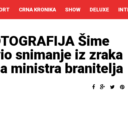
ORT
CRNA KRONIKA
SHOW
DELUXE
INT
OTOGRAFIJA Šime
io snimanje iz zraka
a ministra branitelja