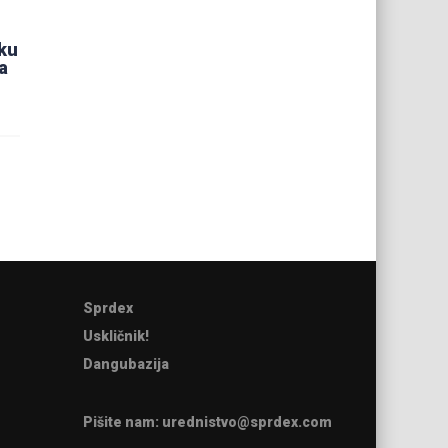
ku
a
Sprdex
Uskličnik!
Dangubazija
Pišite nam:
urednistvo@sprdex.com