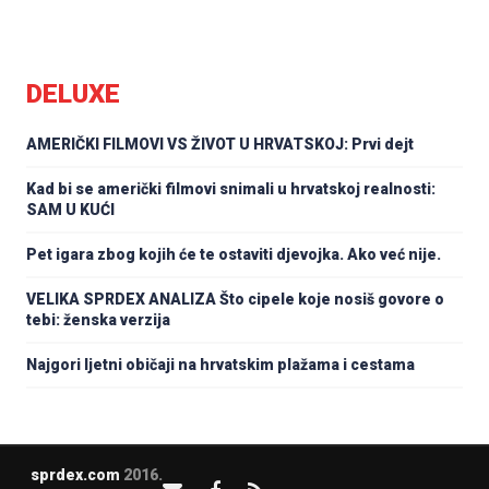
DELUXE
AMERIČKI FILMOVI VS ŽIVOT U HRVATSKOJ: Prvi dejt
Kad bi se američki filmovi snimali u hrvatskoj realnosti:
SAM U KUĆI
Pet igara zbog kojih će te ostaviti djevojka. Ako već nije.
VELIKA SPRDEX ANALIZA Što cipele koje nosiš govore o
tebi: ženska verzija
Najgori ljetni običaji na hrvatskim plažama i cestama
sprdex.com
2016.