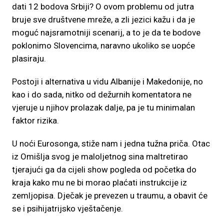
dati 12 bodova Srbiji? O ovom problemu od jutra
bruje sve društvene mreže, a zli jezici kažu i da je
moguć najsramotniji scenarij, a to je da te bodove
poklonimo Slovencima, naravno ukoliko se uopće
plasiraju.
Postoji i alternativa u vidu Albanije i Makedonije, no
kao i do sada, nitko od dežurnih komentatora ne
vjeruje u njihov prolazak dalje, pa je tu minimalan
faktor rizika.
U noći Eurosonga, stiže nam i jedna tužna priča. Otac
iz Omišlja svog je maloljetnog sina maltretirao
tjerajući ga da cijeli show pogleda od početka do
kraja kako mu ne bi morao plaćati instrukcije iz
zemljopisa. Dječak je prevezen u traumu, a obavit će
se i psihijatrijsko vještačenje.