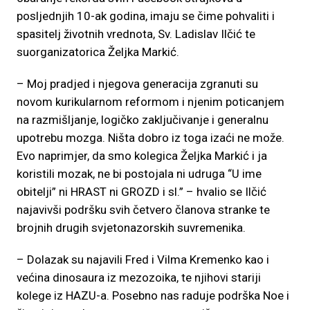
posljednjih 10-ak godina, imaju se čime pohvaliti i
spasitelj životnih vrednota, Sv. Ladislav Ilčić te
suorganizatorica Željka Markić.
– Moj pradjed i njegova generacija zgranuti su
novom kurikularnom reformom i njenim poticanjem
na razmišljanje, logičko zaključivanje i generalnu
upotrebu mozga. Ništa dobro iz toga izaći ne može.
Evo naprimjer, da smo kolegica Željka Markić i ja
koristili mozak, ne bi postojala ni udruga “U ime
obitelji” ni HRAST ni GROZD i sl.” – hvalio se Ilčić
najavivši podršku svih četvero članova stranke te
brojnih drugih svjetonazorskih suvremenika.
– Dolazak su najavili Fred i Vilma Kremenko kao i
većina dinosaura iz mezozoika, te njihovi stariji
kolege iz HAZU-a. Posebno nas raduje podrška Noe i