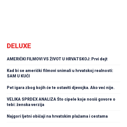
DELUXE
AMERIČKI FILMOVI VS ŽIVOT U HRVATSKOJ: Prvi dejt
Kad bi se američki filmovi snimali u hrvatskoj realnosti:
SAM U KUĆI
Pet igara zbog kojih će te ostaviti djevojka. Ako već nije.
VELIKA SPRDEX ANALIZA Što cipele koje nosiš govore o
tebi: ženska verzija
Najgori ljetni običaji na hrvatskim plažama i cestama