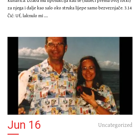
Kuharica: Džaba mu liposukcija kad se (sudeći prema ovoj fotki)
za njega i dalje kao salo oko struka lijepe samo bezveznjače. 3.14
...
Čić: Uf, laknulo mi
Jun 16
Uncategorized