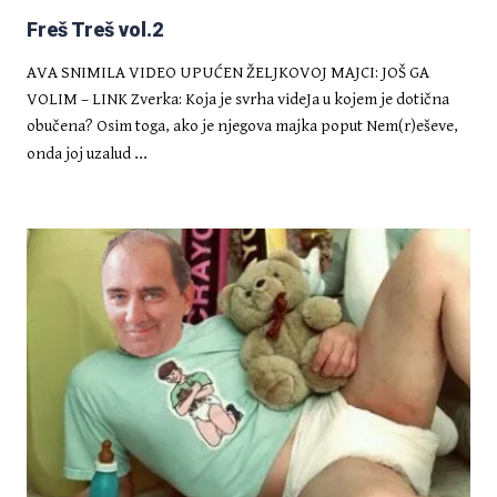
Freš Treš vol.2
AVA SNIMILA VIDEO UPUĆEN ŽELJKOVOJ MAJCI: JOŠ GA
VOLIM – LINK Zverka: Koja je svrha videJa u kojem je dotična
obučena? Osim toga, ako je njegova majka poput Nem(r)eševe,
...
onda joj uzalud