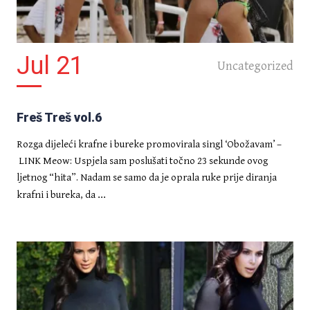
Jul 21
Uncategorized
Freš Treš vol.6
INTRIGE
Vlasnik Nokie 3310 nakon 2
Rozga dijeleći krafne i bureke promovirala singl ‘Obožavam’ –
godine primijetio da je izgubio
punjač
LINK Meow: Uspjela sam poslušati točno 23 sekunde ovog
ljetnog “hita”. Nadam se samo da je oprala ruke prije diranja
...
krafni i bureka, da