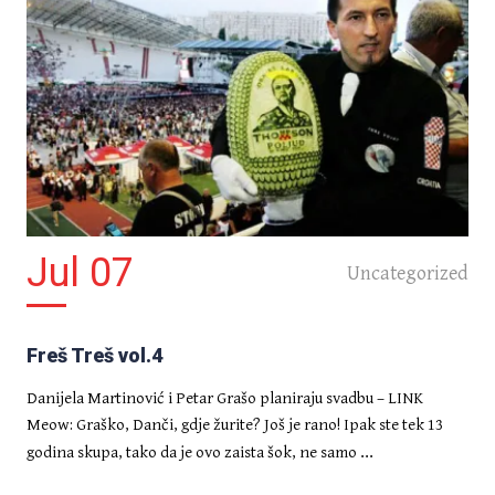
Jul 07
Uncategorized
Freš Treš vol.4
Danijela Martinović i Petar Grašo planiraju svadbu – LINK
Meow: Graško, Danči, gdje žurite? Još je rano! Ipak ste tek 13
...
godina skupa, tako da je ovo zaista šok, ne samo