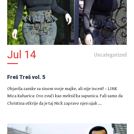
INTRIGE
Povratnik iz Njemačke sagradio
jednokatnicu
Jul 14
Uncategorized
Freš Treš vol. 5
DELUXE
Objavila zaruke sa sinom svoje majke, ali nije incest! – LINK
[SPRDEX KVIZ] Saznaj razlikuješ
Mica Kuharica: Ovo zvuči kao meksička sapunica. Fali samo da
li srpsku cajku od rock klasika!
...
Christina otkrije da je taj Nick zapravo njen ujak