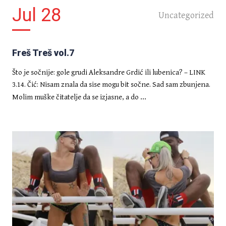
Jul 28
Uncategorized
CRNA KRONIKA
Preminuo vozač BMW-a kojemu
je ruka satima stajala naslonjena
kroz prozor
Freš Treš vol.7
Što je sočnije: gole grudi Aleksandre Grdić ili lubenica? – LINK
3.14. Čić: Nisam znala da sise mogu bit sočne. Sad sam zbunjena.
...
Molim muške čitatelje da se izjasne, a do
INTRIGE
MAMURLUK NA HRVATSKI
NAČIN Četiri prijatelja iz Splita
mrtvi pijani završili u Mostaru i
probudili se s diplomama