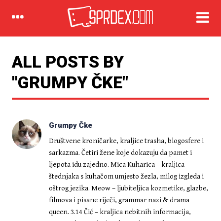
IZDVOJENO
ALL POSTS BY
"GRUMPY ČKE"
Grumpy Čke
Društvene kroničarke, kraljice trasha, blogosfere i
sarkazma. Četiri žene koje dokazuju da pamet i
ljepota idu zajedno. Mica Kuharica – kraljica
IZDVOJENO
štednjaka s kuhačom umjesto žezla, milog izgleda i
Ruski kemičari u laboratorijskim
uvjetima uspjeli odvojiti čestice
oštrog jezika. Meow – ljubiteljica kozmetike, glazbe,
Lokomotive od Dinama
filmova i pisane riječi, grammar nazi & drama
queen. 3.14 Čić – kraljica nebitnih informacija,