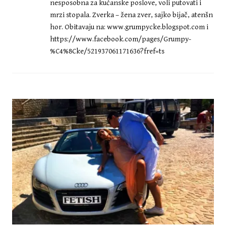
nesposobna za kućanske poslove, voli putovati i
mrzi stopala. Zverka – žena zver, sajko bijač, atenšn
hor. Obitavaju na: www.grumpycke.blogspot.com i
https://www.facebook.com/pages/Grumpy-
%C4%8Cke/521937061171636?fref=ts
CRNA KRONIKA
Maja Šuput privedena nakon što
je izvela dvije pjesme s novog
albuma. Grdović u strahu, Huljići
viđeni na granici s Bosnom?