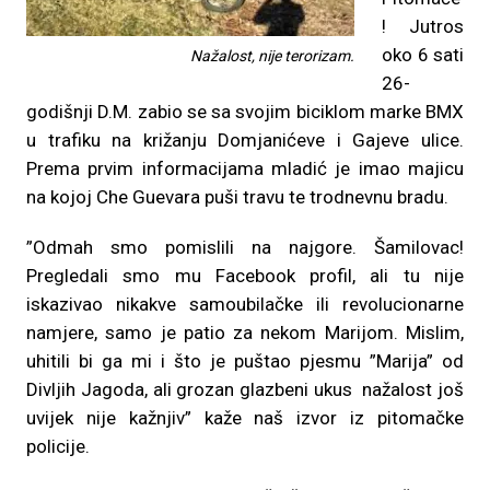
! Jutros
oko 6 sati
Nažalost, nije terorizam.
26-
godišnji D.M. zabio se sa svojim biciklom marke BMX
u trafiku na križanju Domjanićeve i Gajeve ulice.
Prema prvim informacijama mladić je imao majicu
na kojoj Che Guevara puši travu te trodnevnu bradu.
”Odmah smo pomislili na najgore. Šamilovac!
Pregledali smo mu Facebook profil, ali tu nije
iskazivao nikakve samoubilačke ili revolucionarne
namjere, samo je patio za nekom Marijom. Mislim,
uhitili bi ga mi i što je puštao pjesmu ”Marija” od
Divljih Jagoda, ali grozan glazbeni ukus nažalost još
uvijek nije kažnjiv” kaže naš izvor iz pitomačke
policije.