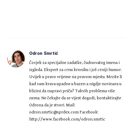
Odron Smrtić
Čovjek za specijalne zadatke, čudnovatog imena i
izgleda. Ekspert za crnu kroniku i još crniji humor.
Uvijek u pravo vrijeme na pravom mjestu. Mrzite li
kad vam krava upadne u bazen a nigdje novinara u
blizini da napravi priču? Takvih problema više
nema. Ne čekajte da se vijest dogodi, kontaktirajte
Odrona da je stvori. Mail:
odron.smrtic@sprdex.com
Facebook:
http://www.facebook.com/odron.smrtic