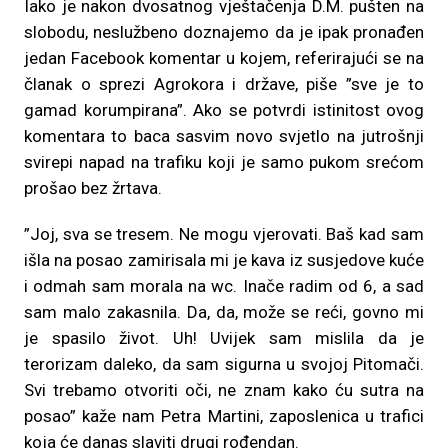
Iako je nakon dvosatnog vještačenja D.M. pušten na
slobodu, neslužbeno doznajemo da je ipak pronađen
jedan Facebook komentar u kojem, referirajući se na
članak o sprezi Agrokora i države, piše ”sve je to
gamad korumpirana”. Ako se potvrdi istinitost ovog
komentara to baca sasvim novo svjetlo na jutrošnji
svirepi napad na trafiku koji je samo pukom srećom
prošao bez žrtava.
”Joj, sva se tresem. Ne mogu vjerovati. Baš kad sam
išla na posao zamirisala mi je kava iz susjedove kuće
i odmah sam morala na wc. Inače radim od 6, a sad
sam malo zakasnila. Da, da, može se reći, govno mi
je spasilo život. Uh! Uvijek sam mislila da je
terorizam daleko, da sam sigurna u svojoj Pitomači.
Svi trebamo otvoriti oči, ne znam kako ću sutra na
posao” kaže nam Petra Martini, zaposlenica u trafici
koja će danas slaviti drugi rođendan.