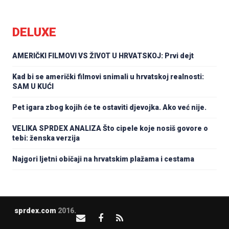
DELUXE
AMERIČKI FILMOVI VS ŽIVOT U HRVATSKOJ: Prvi dejt
Kad bi se američki filmovi snimali u hrvatskoj realnosti:
SAM U KUĆI
Pet igara zbog kojih će te ostaviti djevojka. Ako već nije.
VELIKA SPRDEX ANALIZA Što cipele koje nosiš govore o
tebi: ženska verzija
Najgori ljetni običaji na hrvatskim plažama i cestama
sprdex.com
2016.