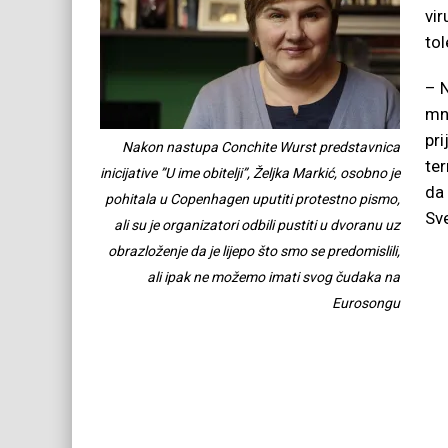
vir
tol
– 
mni
pri
Nakon nastupa Conchite Wurst predstavnica
ter
inicijative ”U ime obitelji”, Željka Markić, osobno je
da
pohitala u Copenhagen uputiti protestno pismo,
Sv
ali su je organizatori odbili pustiti u dvoranu uz
obrazloženje da je lijepo što smo se predomislili,
ali ipak ne možemo imati svog čudaka na
Eurosongu