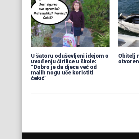
U šatoru oduševljeni idejom o
Obitelj 
uvođenju ćirilice u škole:
otvoreni
“Dobro je da djeca već od
malih nogu uče koristiti
čekić”