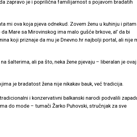
da zapravo je i poprilična familijarnost s pojavom bradatih
ata mi ova koja pjeva odnekud. Zovem ženu u kuhinju i pitam
 da Mare sa Mirovinskog ima malo gušće brkove, al’ da bi
na koji priznaje da mu je Dnevno.hr najbolji portal, ali nije
 šalterima, ali pa što, neka žene pjevaju – liberalan je ovaj
jima je bradatost žena nije nikakav bauk, već tradicija.
radicionalni i konzervativni balkanski narodi podvalili zapad
zma do mode – tumači Žarko Puhovski, stručnjak za sve