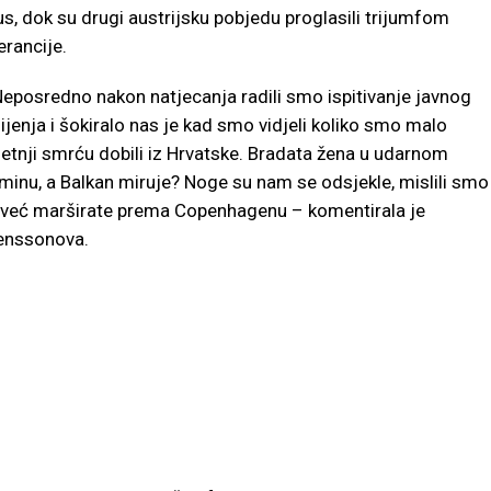
us, dok su drugi austrijsku pobjedu proglasili trijumfom
erancije.
Neposredno nakon natjecanja radili smo ispitivanje javnog
jenja i šokiralo nas je kad smo vidjeli koliko smo malo
jetnji smrću dobili iz Hrvatske. Bradata žena u udarnom
minu, a Balkan miruje? Noge su nam se odsjekle, mislili smo
 već marširate prema Copenhagenu – komentirala je
enssonova.