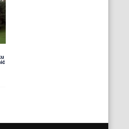
ku
ić