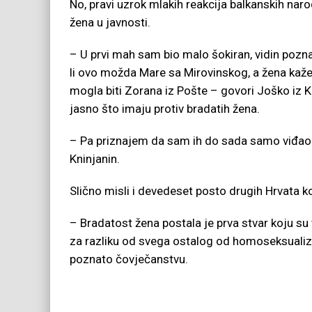
No, pravi uzrok mlakih reakcija balkanskih naro
žena u javnosti.
– U prvi mah sam bio malo šokiran, vidin pozn
li ovo možda Mare sa Mirovinskog, a žena kaže
mogla biti Zorana iz Pošte – govori Joško iz Kni
jasno što imaju protiv bradatih žena.
– Pa priznajem da sam ih do sada samo viđao na
Kninjanin.
Slično misli i devedeset posto drugih Hrvata ko
– Bradatost žena postala je prva stvar koju su t
za razliku od svega ostalog od homoseksuali
poznato čovječanstvu.