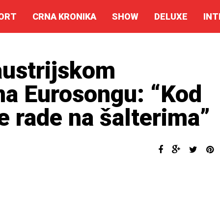
ORT
CRNA KRONIKA
SHOW
DELUXE
INT
austrijskom
na Eurosongu: “Kod
e rade na šalterima”