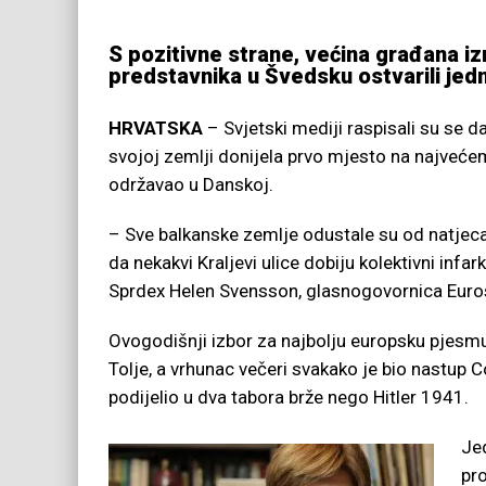
S pozitivne strane, većina građana i
predstavnika u Švedsku ostvarili jed
HRVATSKA
– Svjetski mediji raspisali su se d
svojoj zemlji donijela prvo mjesto na najveć
održavao u Danskoj.
– Sve balkanske zemlje odustale su od natjeca
da nekakvi Kraljevi ulice dobiju kolektivni infa
Sprdex Helen Svensson, glasnogovornica Euro
Ovogodišnji izbor za najbolju europsku pjesmu
Tolje, a vrhunac večeri svakako je bio nastup C
podijelio u dva tabora brže nego Hitler 1941.
Jed
pro