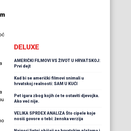
em
noć
DELUXE
AMERIČKI FILMOVI VS ŽIVOT U HRVATSKOJ:
a
Prvi dejt
Kad bi se američki filmovi snimali u
hrvatskoj realnosti: SAM U KUĆI
a
Pet igara zbog kojih će te ostaviti djevojka.
pu
Ako već nije.
VELIKA SPRDEX ANALIZA Što cipele koje
nosiš govore o tebi: ženska verzija
no
Najgori ljetni običaji na hrvatskim plažama i