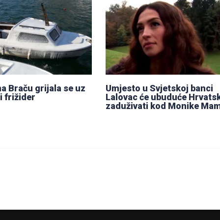
na Braču grijala se uz
Umjesto u Svjetskoj banci
 frižider
Lalovac će ubuduće Hrvats
zaduživati kod Monike Mam