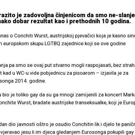
zrazito je zadovoljna činjenicom da smo ne-slanj
nako dobar rezultat kao i prethodnih 10 godina.
anas o Conchiti Wurst, austrijskoj pjevačici koja je kasno si
em europskom skupu LGTBQ zajednice koji se ove godine
nja pa smo se ovaj put stvarno mogli raspojasati, bez strah
rkt kad u WC-u vide pobjednicu za pisoarom – izjavila je za
songa 2014. godine.
 bio je toliko gay da su ga mnogi zamijenili za koncert Mark
onchite Wurst, bradate austrijske transeksualke, koji je Euro
an dio javnosti oštro je osudio Conchitin lik i djelo te panič
vjeravao jesu li im djeca gledanjem Eurosonga pokupili gay