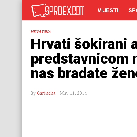
VIJESTI
SP
HRVATSKA
Hrvati šokirani 
predstavnicom 
nas bradate žen
By
Garincha
May 11, 2014