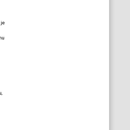
 je
 mu
u,