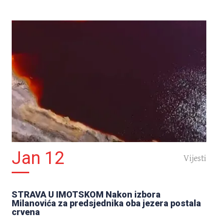
DELUXE
UHLJEBATOR: Ispuni kviz i
saznaj koja je tvoja idealna
uhljebska pozicija!
Jan 12
Vijesti
IZDVOJENO
STRAVA U IMOTSKOM Nakon izbora
[KVIZ] Saznaj koliko si Drago
Milanovića za predsjednika oba jezera postala
Ćosić!
crvena