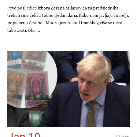
Prve posljedice izbora Zorana Milanovića za predsjednika
trebali smo čekati točno tjedan dana. Kako nam javljaju čitatelji,
popularno Crveno i Modro jezero kod Imotskog više se neće
...
tako zvati. Oba
INTRIGE
Splićanka zaboravila ponijeti
sunčane naočale na kavu pa je
nitko nije prepoznao