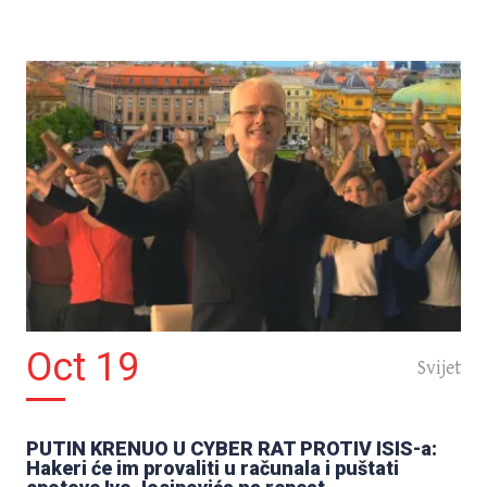
Oct 19
Svijet
PUTIN KRENUO U CYBER RAT PROTIV ISIS-a:
Hakeri će im provaliti u računala i puštati