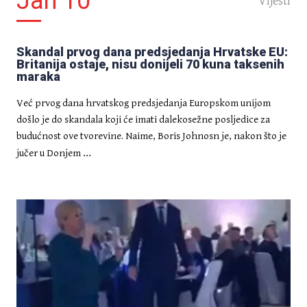
Jan 10
Vijesti
CRNA KRONIKA
Mlada majka pod nadzorom
Skandal prvog dana predsjedanja Hrvatske EU:
socijalne službe jer nije stavljala
Britanija ostaje, nisu donijeli 70 kuna taksenih
slike djeteta na Facebook
maraka
Već prvog dana hrvatskog predsjedanja Europskom unijom
došlo je do skandala koji će imati dalekosežne posljedice za
budućnost ove tvorevine. Naime, Boris Johnosn je, nakon što je
...
jučer u Donjem
HRVATSKA
Započela rekonstrukcija skela
na Zagrebačkoj katedrali