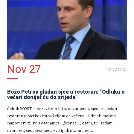
Nov 27
Hrvatska
Božo Petrov gladan sjeo u restoran: “Odluku o
večeri donijet ću do srijede”
Čelnik MOST-a nezavisnih lista, dozanjemo, sjeo je u jedan
restoran u Metkoviću sa željom da večera. “Odmah moram
napomenuti, svih osamanes…,šesnae…, osam, tri, sedam,
...
dvanaest, šest, šesnaest, evo ipak osamnaest