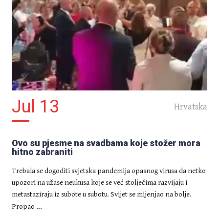
Jul 13
Hrvatska
IZDVOJENO
Kako bi što spremniji dočekali
buduće zaposlenje, studenti
sociologije će umjesto zadnjeg
Ovo su pjesme na svadbama koje stožer mora
semestra polagati tečaj
hitno zabraniti
konobarenja
Trebala se dogoditi svjetska pandemija opasnog virusa da netko
upozori na užase neukusa koje se već stoljećima razvijaju i
metastaziraju iz subote u subotu. Svijet se mijenjao na bolje.
...
Propao