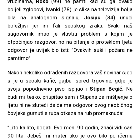
vrućinama,
Roko
(99) ne pamti kad su ga ovako
boljeli zglobovi,
Ivanki
(78) je slika na televizija bolja
bila na analognom signalu,
Josipu
(84) unuci
boležljivi jer im fali seoskog zraka. Svaki naš
sugovornik imao je vlastiti problem s kojim je
otpočinjao razgovor, no na pitanje o proteklom ljetu
odgovor je uvijek bio isti: ”Ovakvih suši i požara ne
pamtimo”.
Nakon nekoliko odrađenih razgovora vaš novinar sjeo
u je u seoski kafić, gajbu ispred trgovine, gdje je
svoju popodnevno pivo ispijao i
Stipan Begić
. Ne
budi mi teško, priupitao sam i Stipana za mišljenje o
ljetu ni ne sluteći da će me odgovor ovog neobičnog
čovjeka gurnuti s ruba otkaza na rub promaknuća:
”Lito ka lito, bogati. Evo meni 90 godin, znači vidi san
90 lita. Jebeš mi mater ako je ovo bilo po ičemu