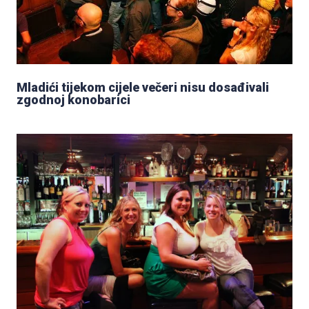
Mladići tijekom cijele večeri nisu dosađivali
zgodnoj konobarici