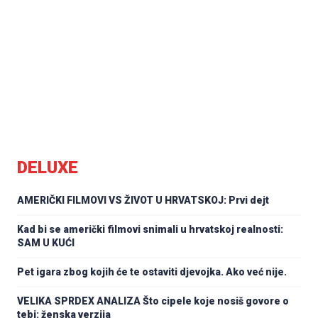
DELUXE
AMERIČKI FILMOVI VS ŽIVOT U HRVATSKOJ: Prvi dejt
Kad bi se američki filmovi snimali u hrvatskoj realnosti:
SAM U KUĆI
Pet igara zbog kojih će te ostaviti djevojka. Ako već nije.
VELIKA SPRDEX ANALIZA Što cipele koje nosiš govore o
tebi: ženska verzija