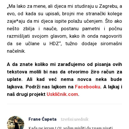
„Ma lako za mene, ali djeca mi studiraju u Zagrebu, a
evo, od kada su upisali, brojni me stranački kolege
zaje*aju da mi djeca ispite polažu učenjem. Što ako
nešto zbilja i nauče, postanu pametni i počnu
razmišljati svojom glavom, kako ih onda nagovoriti
da se učlane u HDZ“, tužno dodaje siromašni
načelnik.
A da znate koliko mi zarađujemo od pisanja ovih
tekstova molili bi nas da otvorimo žiro račun za
uplate. Ali kad već nema novca neka bude
lajkova.
Podrži nas lajkom na
Facebooku
. A lajkaj i
naš drugi projekt
Uskličnik.com
.
Frane Ćapeta
Izvršni urednik
Kada ne igram LOL volim misliti da znam pisati.