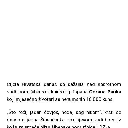
Cijela Hrvatska danas se sažalila nad nesretnom
sudbinom šibensko-kninskog župana
Gorana Pauka
koji mjesečno životari sa nehumanih 16 000 kuna.
„Što reći, jadan čovjek, nedaj bog nikom“, krsti se
desnom jedna Šibenčanka dok lijevom vadi bocu iz
koša za smeće blizu šibenske podružnice HDZ-a.