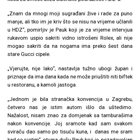
„Znam da mnogi moji sugrađani žive i rade za puno
manje, ali tko im je kriv što se nisu na vrijeme učlanili
u HDZ“, pomirljiv je Pauk koji je za vrijeme intervjua
rukavom uspio sakriti vidno istrošeni Rolex, ali nije
mogao sakriti da na nogama ima preko šest dana
stare Gucci cipele.
„Vjerujte, nije lako“, nastavlja tužno ubogi župan i
priznaje da ima dana kada ne može priuštiti niti biftek
u restoranu, a kamoli jastoga.
„Jednom je bila stranačka konvencija u Zagrebu,
četvero nas je istim autom išlo da uštedimo.
Nažalost, nisam znao za domjenak sa tamburašima
nakon konvencije. Joj sramote kad sam svakom
sviraču dao samo po tisuću kuna, i danas me sram
kad se sjetim“, otvara dušu Pauk koji je, nezadovoljan