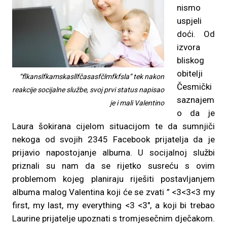
nismo
uspjeli
doći. Od
izvora
bliskog
obitelji
“flkanslfkamskasllfčasasfčlmfkfsla” tek nakon
Česmički
reakcije socijalne službe, svoj prvi status napisao
saznajem
je i mali Valentino
o da je
Laura šokirana cijelom situacijom te da sumnjiči
nekoga od svojih 2345 Facebook prijatelja da je
prijavio napostojanje albuma. U socijalnoj službi
priznali su nam da se rijetko susreću s ovim
problemom kojeg planiraju riješiti postavljanjem
albuma malog Valentina koji će se zvati ” <3<3<3 my
first, my last, my everything <3 <3″, a koji bi trebao
Laurine prijatelje upoznati s tromjesečnim dječakom.