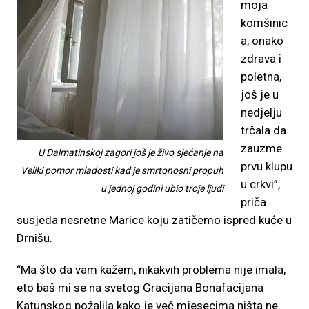
moja
komšinic
a, onako
zdrava i
poletna,
još je u
nedjelju
trčala da
zauzme
U Dalmatinskoj zagori još je živo sjećanje na
prvu klupu
Veliki pomor mladosti kad je smrtonosni propuh
u crkvi”,
u jednoj godini ubio troje ljudi
priča
susjeda nesretne Marice koju zatičemo ispred kuće u
Drnišu.
“Ma što da vam kažem, nikakvih problema nije imala,
eto baš mi se na svetog Gracijana Bonafacijana
Katunskog požalila kako je već mjesecima ništa ne